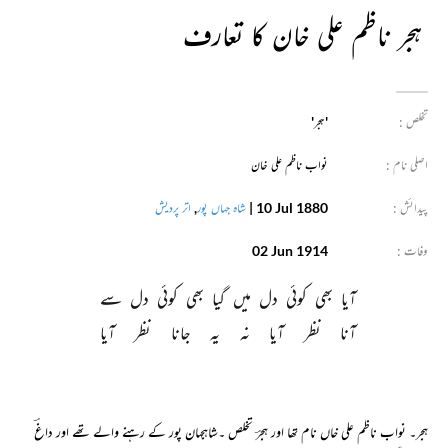
ہجر ناظم علی خان کا تعارف
تخلص :
'ہجر'
اصلی نام :
نواب ناظم علی خان
پیدائش :
10 Jul 1880
|
شاہ جہاں پور
,
اتر پردیش
وفات :
02 Jun 1914
آیا 
بھی 
کوئی 
دل 
میں 
گیا 
بھی 
کوئی 
دل 
سے 
آنا 
نظر 
آیا 
نہ 
یہ 
جانا 
نظر 
آیا 
ہجر۔ نواب ناظم علی خاں نام تھا اور ہجرؔ تخلص ۔شاہجہان پور کے رہنے والے تھے اور داغؔ