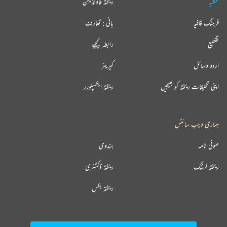
عطیہ
ریختہ فاؤنڈیشن
فرہنگ قافیہ
بانی : تعارف
تقطیع
رابطہ کیجیے
اردو وسائل
کیریئر
اپنی تخلیقات ریختہ کو بھیجیں
ریختہ ایکسپلورر
ہماری ویب سائٹس
صوفی نامہ
ہندوی
ریختہ لرننگ
ریختہ ڈکشنری
ریختہ بکس