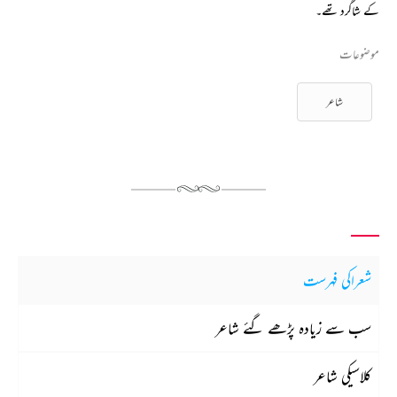
کے شاگرد تھے۔
موضوعات
شاعر
شعراکی فہرست
سب سے زیادہ پڑھے گئے شاعر
کلاسیکی شاعر