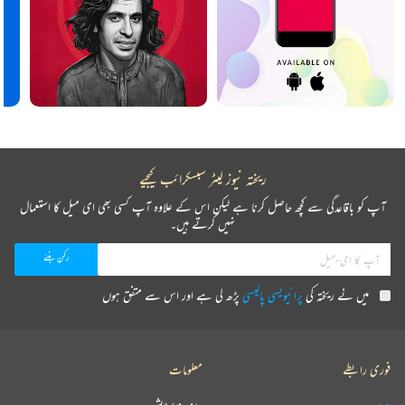
ریختہ نیوز لیٹر سبسکرائب کیجیے
آپ کو باقاعدگی سے کچھ حاصل کرنا ہے لیکن اس کے علاوہ آپ کسی بھی ای میل کا استعمال
نہیں کرتے ہیں۔
میں نے ریختہ کی
پرائیویسی پالیسی
پڑھ لی ہے اور اس سے متفق ہوں
فوری رابطے
معلومات