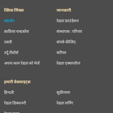
क्विक लिंक्स
जानकारी
सहयोग
रेख़्ता फ़ाउंडेशन
क़ाफ़िया शब्दकोश
संस्थापक : परिचय
तक़्ती
संपर्क कीजिए
उर्दू रीसोर्स
करियर
अपना काम रेख़्ता को भेजें
रेख़्ता एक्सप्लोरर
हमारी वेबसाइट्स
हिन्दवी
सूफ़ीनामा
रेख़्ता डिक्शनरी
रेख़्ता लर्निंग