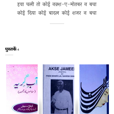
हवा 
चली 
तो 
कोई 
नक़्श-ए-मोतबर 
न 
बचा 
कोई 
दिया 
कोई 
बादल 
कोई 
शजर 
न 
बचा 
पुस्तकें
4