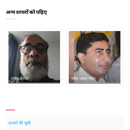
अन्य शायरों को पढ़िए
उम्मीद ख़्वाजा
नबील अहमद नबील
शायरों की सूची