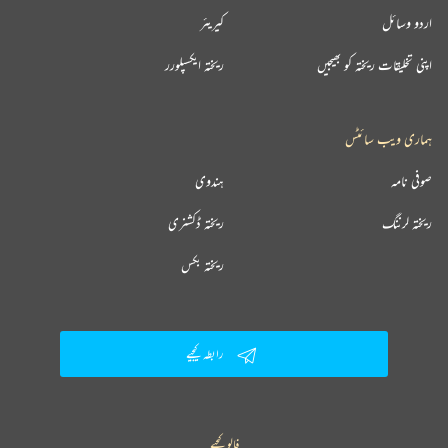
اردو وسائل
کیریئر
اپنی تخلیقات ریختہ کو بھیجیں
ریختہ ایکسپلورر
ہماری ویب سائٹس
صوفی نامہ
ہندوی
ریختہ لرننگ
ریختہ ڈکشنری
ریختہ بکس
رابطہ کیجیے
فالو کیجیے