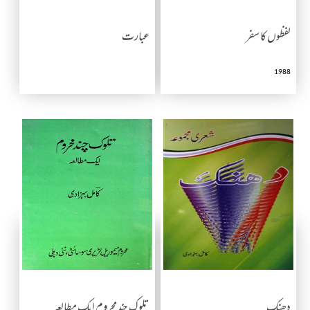
لفظوں کا سفر
عبارت
1988
دھنک
تلوک چند محروم ایک مطالعہ