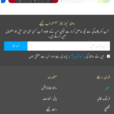
ریختہ نیوز لیٹر سبسکرائب کیجیے
آپ کو باقاعدگی سے کچھ حاصل کرنا ہے لیکن اس کے علاوہ آپ کسی بھی ای میل کا استعمال
نہیں کرتے ہیں۔
میں نے ریختہ کی
پرائیویسی پالیسی
پڑھ لی ہے اور اس سے متفق ہوں
فوری رابطے
معلومات
عطیہ
ریختہ فاؤنڈیشن
فرہنگ قافیہ
بانی : تعارف
تقطیع
رابطہ کیجیے