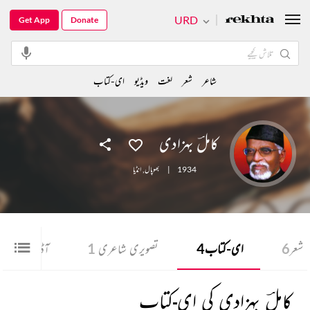
URD
Get App
Donate
شاعر
شعر
لغت
ویڈیو
ای-کتاب
کاملؔ بہزادی
1934
|
بھوپال
,
انڈیا
شعر
6
ای-کتاب
4
تصویری شاعری
1
آڈیو
5
کاملؔ بہزادی کی ای-کتاب