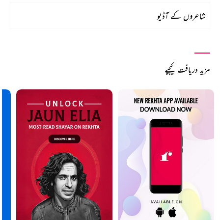
شاعروں کے آڈیو
مزید دریافت کیجیے