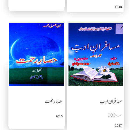
2018
مسافران ادب
حصار رحمت
حصہ-003
2010
2017