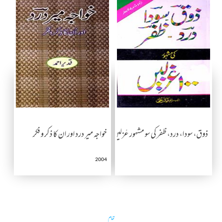
ذوق، سودا، درد، ظفر کی سو مشہور غزلیں
خواجہ میر درد اور ان کا ذکر و فکر
2004
تمام