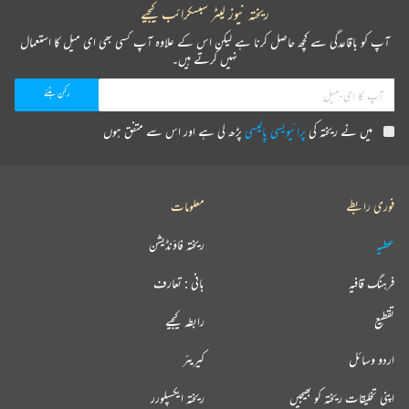
ریختہ نیوز لیٹر سبسکرائب کیجیے
آپ کو باقاعدگی سے کچھ حاصل کرنا ہے لیکن اس کے علاوہ آپ کسی بھی ای میل کا استعمال
نہیں کرتے ہیں۔
میں نے ریختہ کی
پرائیویسی پالیسی
پڑھ لی ہے اور اس سے متفق ہوں
فوری رابطے
معلومات
عطیہ
ریختہ فاؤنڈیشن
فرہنگ قافیہ
بانی : تعارف
تقطیع
رابطہ کیجیے
اردو وسائل
کیریئر
اپنی تخلیقات ریختہ کو بھیجیں
ریختہ ایکسپلورر