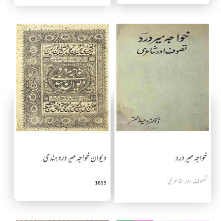
خواجہ میر درد
دیوان خواجہ میر درد ہندی
تصوف اور شاعری
1855