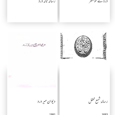
درد کے سو شعر
رسالہ نالہ درد
رسالۂ شمع محفل
دیوان میر درد
1981
1893