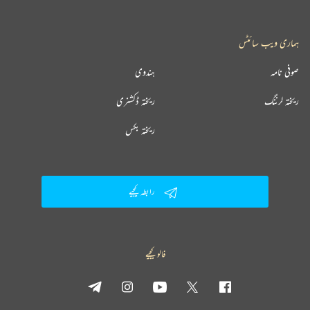
ہماری ویب سائٹس
صوفی نامہ
ہندوی
ریختہ لرننگ
ریختہ ڈکشنری
ریختہ بکس
رابطہ کیجیے
فالو کیجیے