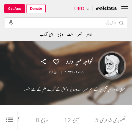
URD
Get App
Donate
شاعر
شعر
لغت
ویڈیو
ای-کتاب
خواجہ میر درد
1721 - 1785
|
دلی
,
انڈیا
صوفی شاعر، میرتقی میر کے ہم عصر ، ہندوستانی موسیقی کے گہرے علم کے لئے مشہور
تصویری شاعری
5
آڈیو
12
ویڈیو
8
قطعہ
4