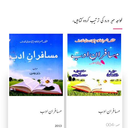
خواجہ میر درد کی ترتیب کردہ کتابیں
4
مسافران ادب
مسافران ادب
حصہ-004
2013