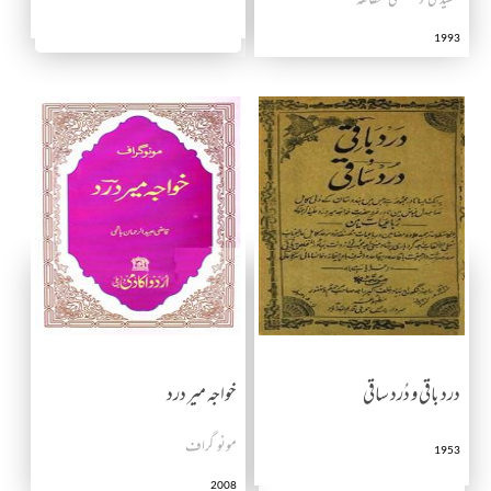
1993
درد باقی و دُرد ساقی
خواجہ میر درد
مونو گراف
1953
2008