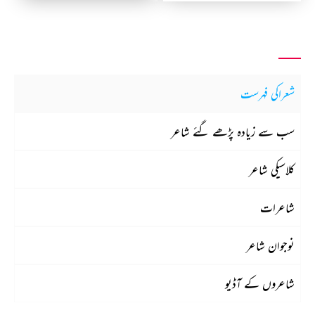
شعراکی فہرست
سب سے زیادہ پڑھے گئے شاعر
کلاسیکی شاعر
شاعرات
نوجوان شاعر
شاعروں کے آڈیو