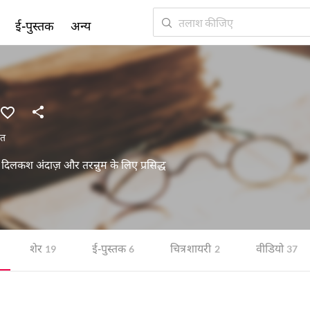
ई-पुस्तक
अन्य
रत
 दिलकश अंदाज़ और तरन्नुम के लिए प्रसिद्ध
शेर
ई-पुस्तक
चित्र शायरी
वीडियो
19
6
2
37