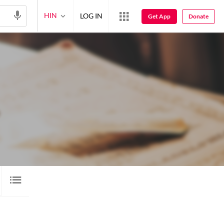
HIN
LOG IN
Get App
Donate