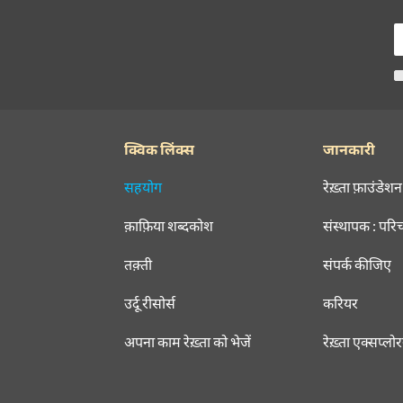
क्विक लिंक्स
जानकारी
सहयोग
रेख़्ता फ़ाउंडेशन
क़ाफ़िया शब्दकोश
संस्थापक : परि
तक़्ती
संपर्क कीजिए
उर्दू रीसोर्स
करियर
अपना काम रेख़्ता को भेजें
रेख़्ता एक्सप्लो