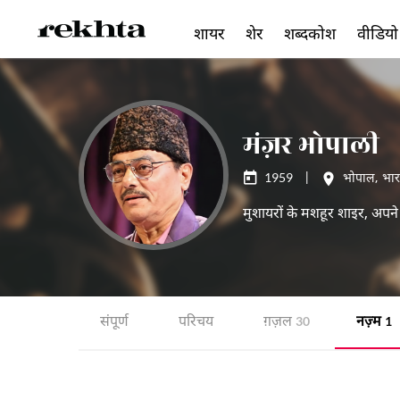
शायर
शेर
शब्दकोश
वीडियो
मंज़र भोपाली
1959
|
भोपाल
,
भा
मुशायरों के मशहूर शाइर, अपने
संपूर्ण
परिचय
ग़ज़ल
नज़्म
30
1