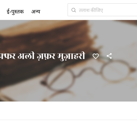
ई-पुस्तक
अन्य
़फ्फर अली ज़फ़र मुज़ाहरी