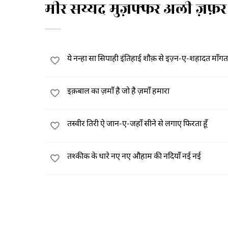
मीर सय्यद मुज़फ्फर अली ज़फ़र मु
ये नन्हा सा सिपाही इंतिहाई शौक़ से इज़्न-ए-शहादत माँगता
इक़बाल का ज़माँ है जो है ज़माँ हमारा
तस्वीर तिरी ऐ जान-ए-जहाँ सीने से लगाए फिरता हूँ
तश्कीक के धारे नए नए औहाम की नदियाँ नई नई