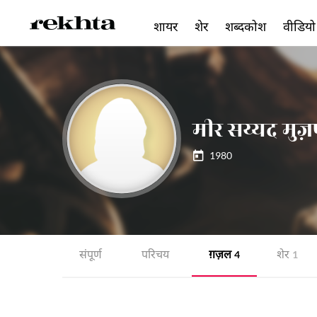
शायर
शेर
शब्दकोश
वीडियो
मीर सय्यद मुज
1980
संपूर्ण
परिचय
ग़ज़ल
शेर
4
1