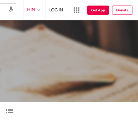
HIN
LOG IN
Get App
Donate