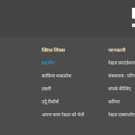
क्विक लिंक्स
जानकारी
सहयोग
रेख़्ता फ़ाउंडेशन
क़ाफ़िया शब्दकोश
संस्थापक : परि
तक़्ती
संपर्क कीजिए
उर्दू रीसोर्स
करियर
अपना काम रेख़्ता को भेजें
रेख़्ता एक्सप्लो