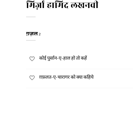
मिर्ज़ा हामिद लखनवी
ग़ज़ल
2
कोई पुर्सान-ए-हाल हो तो कहें
ग़फ़लत-ए-चारागर को क्या कहिये