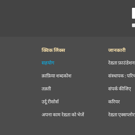
क्विक लिंक्स
जानकारी
सहयोग
रेख़्ता फ़ाउंडेशन
क़ाफ़िया शब्दकोश
संस्थापक : परि
तक़्ती
संपर्क कीजिए
उर्दू रीसोर्स
करियर
अपना काम रेख़्ता को भेजें
रेख़्ता एक्सप्लो