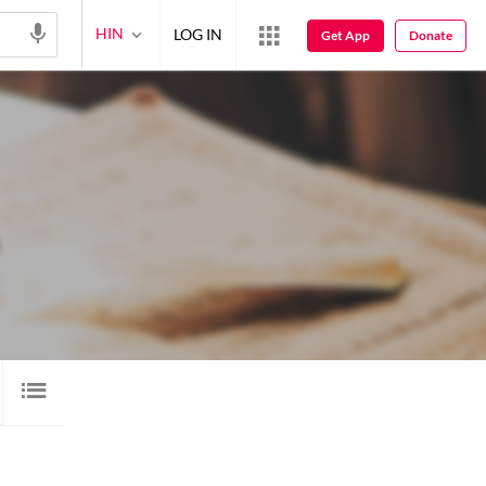
HIN
LOG IN
Get App
Donate