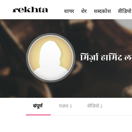
शायर
शेर
शब्दकोश
वीडियो
मिर्ज़ा हामिद
संपूर्ण
ग़ज़ल
वीडियो
2
2