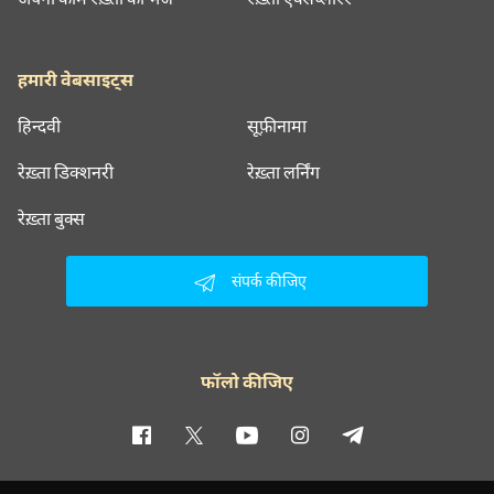
हमारी वेबसाइट्स
हिन्दवी
सूफ़ीनामा
रेख़्ता डिक्शनरी
रेख़्ता लर्निंग
रेख़्ता बुक्स
संपर्क कीजिए
फॉलो कीजिए