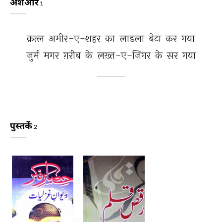
अशआर
1
क़त्ल 
अमीर-ए-शहर 
का 
लाडला 
बेटा 
कर 
गया 
जुर्म 
मगर 
ग़रीब 
के 
लख़्त-ए-जिगर 
के 
सर 
गया 
पुस्तकें
2