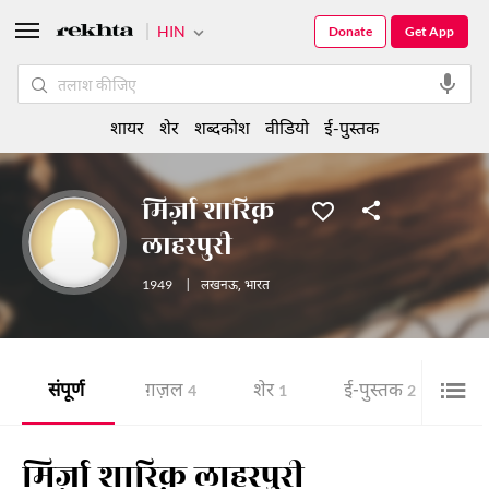
HIN
Donate
Get App
शायर
शेर
शब्दकोश
वीडियो
ई-पुस्तक
मिर्ज़ा शारिक़
लाहरपुरी
1949
|
लखनऊ
,
भारत
संपूर्ण
ग़ज़ल
शेर
ई-पुस्तक
4
1
2
मिर्ज़ा शारिक़ लाहरपुरी