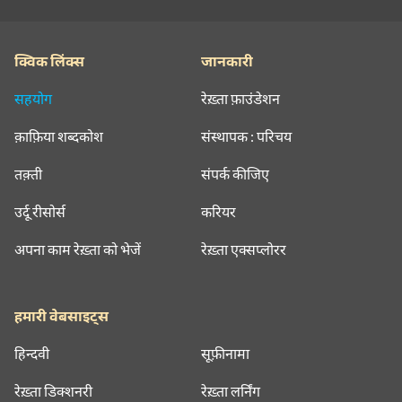
क्विक लिंक्स
जानकारी
सहयोग
रेख़्ता फ़ाउंडेशन
क़ाफ़िया शब्दकोश
संस्थापक : परिचय
तक़्ती
संपर्क कीजिए
उर्दू रीसोर्स
करियर
अपना काम रेख़्ता को भेजें
रेख़्ता एक्सप्लोरर
हमारी वेबसाइट्स
हिन्दवी
सूफ़ीनामा
रेख़्ता डिक्शनरी
रेख़्ता लर्निंग