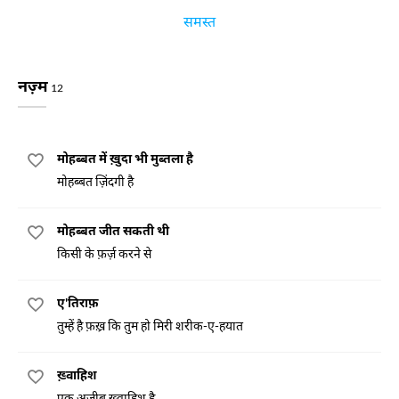
समस्त
नज़्म
12
मोहब्बत में ख़ुदा भी मुब्तला है
मोहब्बत ज़िंदगी है
मोहब्बत जीत सकती थी
किसी के फ़र्ज़ करने से
ए'तिराफ़
तुम्हें है फ़ख़्र कि तुम हो मिरी शरीक-ए-हयात
ख़्वाहिश
एक अजीब ख़्वाहिश है