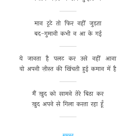
मान 
टूटे 
तो 
फिर 
नहीं 
जुड़ता 
बद-गुमानी 
कभी 
न 
आ 
के 
गई 
ये 
जानता 
है 
पलट 
कर 
उसे 
नहीं 
आना 
वो 
अपनी 
ज़ीस्त 
की 
खिंचती 
हुई 
कमान 
में 
है 
मैं 
ख़ुद 
को 
सामने 
तेरे 
बिठा 
कर 
ख़ुद 
अपने 
से 
गिला 
करता 
रहा 
हूँ 
समस्त