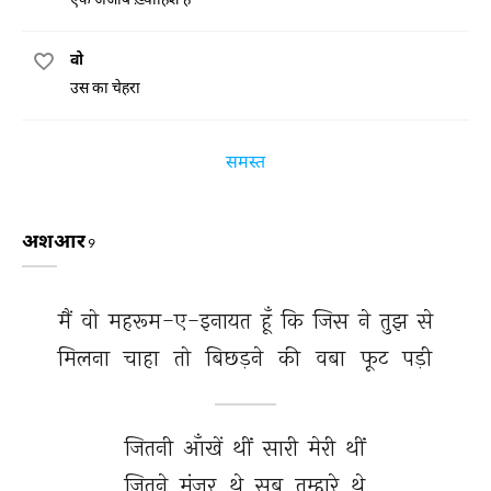
वो
उस का चेहरा
समस्त
अशआर
9
मैं 
वो 
महरूम-ए-इनायत 
हूँ 
कि 
जिस 
ने 
तुझ 
से 
मिलना 
चाहा 
तो 
बिछड़ने 
की 
वबा 
फूट 
पड़ी 
जितनी 
आँखें 
थीं 
सारी 
मेरी 
थीं 
जितने 
मंज़र 
थे 
सब 
तुम्हारे 
थे 