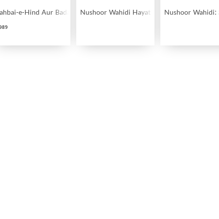
ahbai-e-Hind Aur Badah-e-Rom
Nushoor Wahidi Hayat Aur Shayari
Nushoor Wahidi: 
989