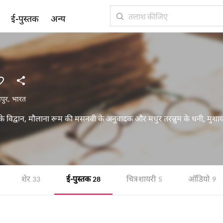
ई-पुस्तक
अन्य
पुर
,
भारत
ू के विद्वान, मौलाना रूम की मसनवी के अनुवादक और मधुर तरन्नुम के धनी, मुशायरों
शेर
ई-पुस्तक
चित्र शायरी
ऑडियो
33
28
5
9