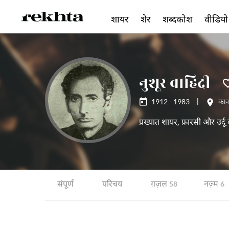
शायर
शेर
शब्दकोश
वीडियो
नुशूर वाहिदी
1912 - 1983
|
कान
प्रख्यात शायर, फ़ारसी और उर्द
संपूर्ण
परिचय
ग़ज़ल
नज़्म
58
6