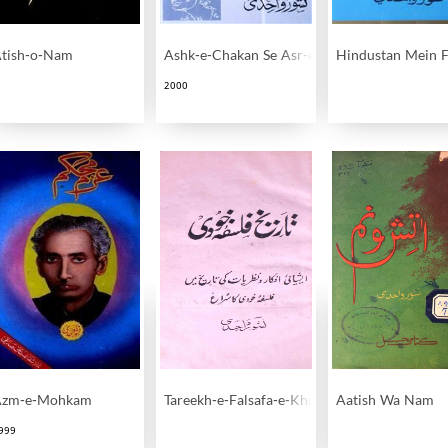
tish-o-Nam
Ashk-e-Chakan Se Asr-e-Rawan Tak
Hindustan Mein Fa
2000
Azm-e-Mohkam
Tareekh-e-Falsafa-e-Khudi
Aatish Wa Nam
999