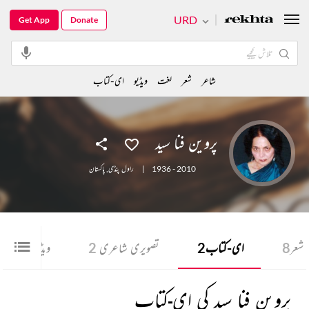
URD
Get App
Donate
شاعر
شعر
لغت
ویڈیو
ای-کتاب
پروین فنا سید
1936 - 2010
|
راول پنڈی
,
پاکستان
شعر
8
ای-کتاب
2
تصویری شاعری
2
ویڈیو
1
پروین فنا سید کی ای-کتاب