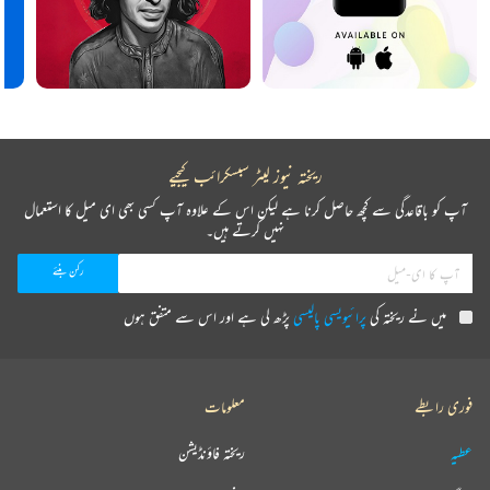
ریختہ نیوز لیٹر سبسکرائب کیجیے
آپ کو باقاعدگی سے کچھ حاصل کرنا ہے لیکن اس کے علاوہ آپ کسی بھی ای میل کا استعمال
نہیں کرتے ہیں۔
میں نے ریختہ کی
پرائیویسی پالیسی
پڑھ لی ہے اور اس سے متفق ہوں
فوری رابطے
معلومات
عطیہ
ریختہ فاؤنڈیشن