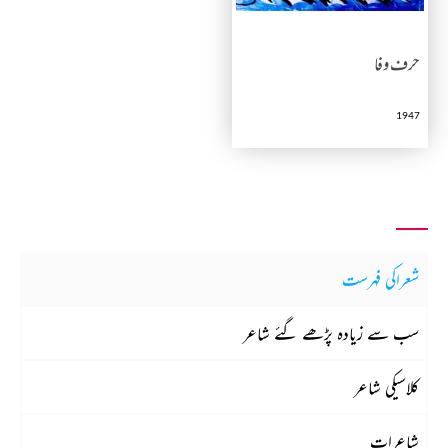
حرف وفا
1947
شعراکی فہرست
سب سے زیادہ پڑھے گئے شاعر
کلاسیکی شاعر
شاعرات