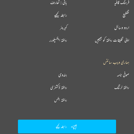
فرہنگ قافیہ
بانی : تعارف
تقطیع
رابطہ کیجیے
اردو وسائل
کیریئر
اپنی تخلیقات ریختہ کو بھیجیں
ریختہ ایکسپلورر
ہماری ویب سائٹس
صوفی نامہ
ہندوی
ریختہ لرننگ
ریختہ ڈکشنری
ریختہ بکس
رابطہ کیجیے