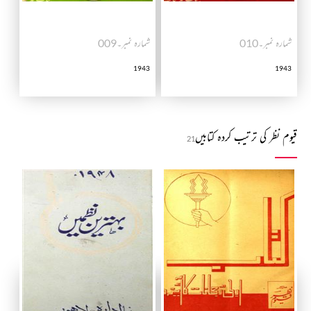
شمارہ نمبر۔010
شمارہ نمبر۔009
1943
1943
قیوم نظر کی ترتیب کردہ کتابیں
21