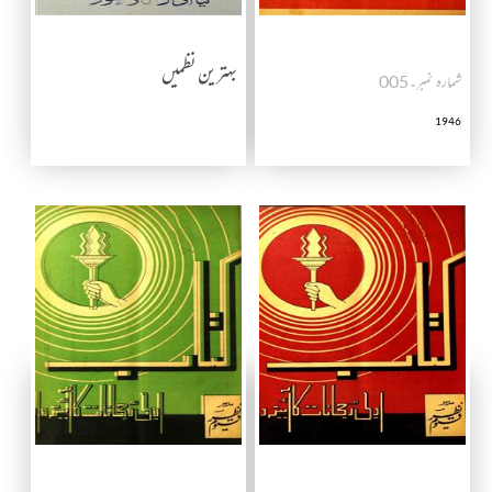
بہترین نظمیں
شمارہ نمبر۔005
1946