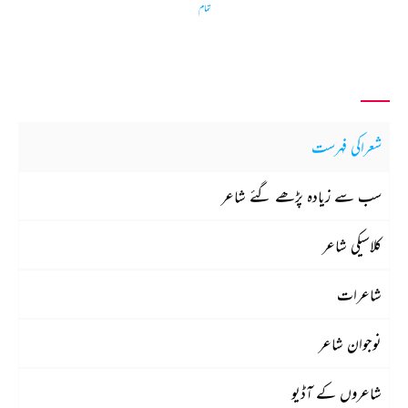
تمام
شعراکی فہرست
سب سے زیادہ پڑھے گئے شاعر
کلاسیکی شاعر
شاعرات
نوجوان شاعر
شاعروں کے آڈیو