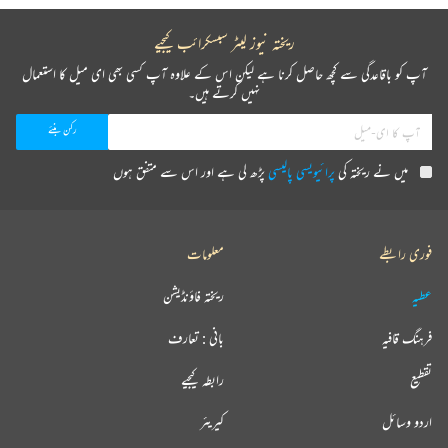
ریختہ نیوز لیٹر سبسکرائب کیجیے
آپ کو باقاعدگی سے کچھ حاصل کرنا ہے لیکن اس کے علاوہ آپ کسی بھی ای میل کا استعمال
نہیں کرتے ہیں۔
میں نے ریختہ کی
پرائیویسی پالیسی
پڑھ لی ہے اور اس سے متفق ہوں
فوری رابطے
معلومات
عطیہ
ریختہ فاؤنڈیشن
فرہنگ قافیہ
بانی : تعارف
تقطیع
رابطہ کیجیے
اردو وسائل
کیریئر