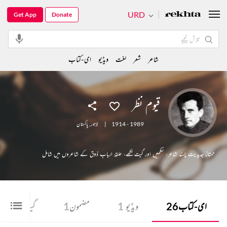
URD
Get App
Donate
شاعر
شعر
لغت
ویڈیو
ای-کتاب
قیوم نظر
1914 - 1989
|
لاہور
,
پاکستان
ممتاز جدیدیت پسند شاعر، نظمیں اور گیت لکھے، حلقۂ اربابِ ذوق کے شاعروں میں شامل
ای-کتاب
26
ویڈیو
1
مضمون
1
گیت
3