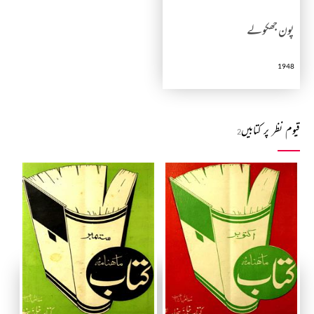
پون جھکولے
1948
قیوم نظر پر کتابیں
2