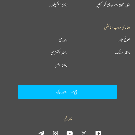
اپنی تخلیقات ریختہ کو بھیجیں
ریختہ ایکسپلورر
ہماری ویب سائٹس
صوفی نامہ
ہندوی
ریختہ لرننگ
ریختہ ڈکشنری
ریختہ بکس
رابطہ کیجیے
فالو کیجیے