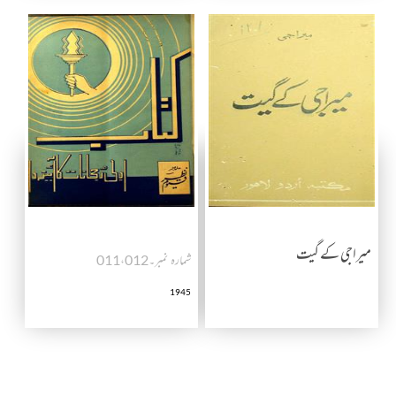
میراجی کے گیت
شمارہ نمبر۔011،012
1945