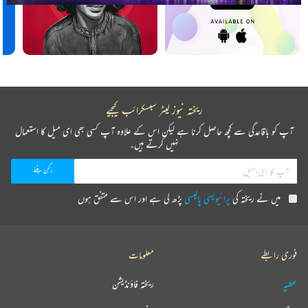
ریختہ نیوز لیٹر سبسکرائب کیجیے
آپ کو باقاعدگی سے کچھ حاصل کرنا ہے لیکن اس کے علاوہ آپ کسی بھی ای میل کا استعمال
نہیں کرتے ہیں۔
میں نے ریختہ کی
پرائیویسی پالیسی
پڑھ لی ہے اور اس سے متفق ہوں
فوری رابطے
معلومات
عطیہ
ریختہ فاؤنڈیشن