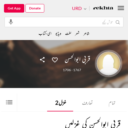
URD
Get App
Donate
شاعر
شعر
لغت
ویڈیو
ای-کتاب
قربی ابوالحسن
1706 - 1767
تمام
تعارف
غزل
2
قربی ابوالحسن کی غزلیں