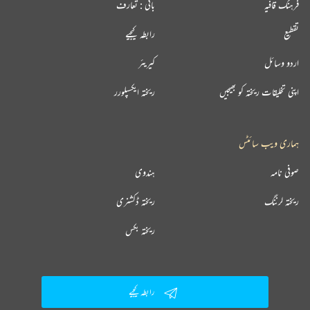
فرہنگ قافیہ
بانی : تعارف
تقطیع
رابطہ کیجیے
اردو وسائل
کیریئر
اپنی تخلیقات ریختہ کو بھیجیں
ریختہ ایکسپلورر
ہماری ویب سائٹس
صوفی نامہ
ہندوی
ریختہ لرننگ
ریختہ ڈکشنری
ریختہ بکس
رابطہ کیجیے