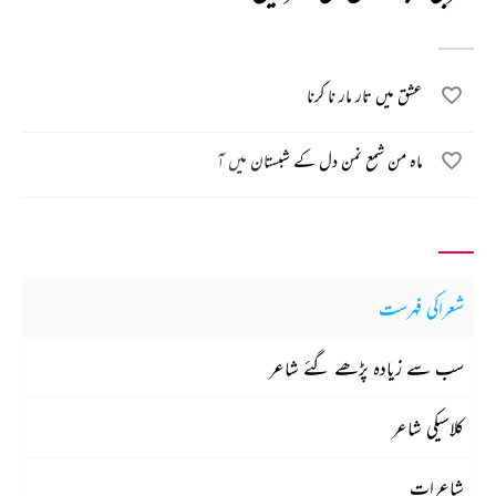
عشق میں تار مار نا کرنا
ماہ من شمع نمن دل کے شبستان میں آ
شعراکی فہرست
سب سے زیادہ پڑھے گئے شاعر
کلاسیکی شاعر
شاعرات