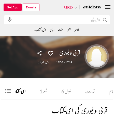
URD
Get App
Donate
شاعر
شعر
لغت
ویڈیو
ای-کتاب
قربی ویلوری
1706 - 1769
|
تامل ناڈو
,
انڈیا
مام
تعارف
غزل
6
شعر
1
ای-کتاب
1
قربی ویلوری کی ای-کتاب