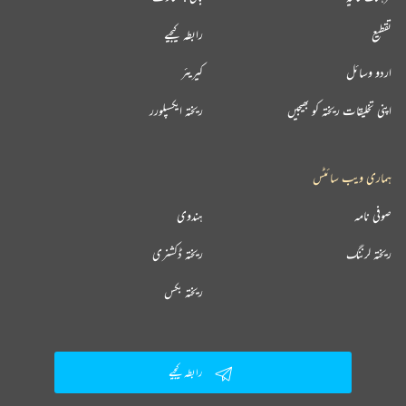
تقطیع
رابطہ کیجیے
اردو وسائل
کیریئر
اپنی تخلیقات ریختہ کو بھیجیں
ریختہ ایکسپلورر
ہماری ویب سائٹس
صوفی نامہ
ہندوی
ریختہ لرننگ
ریختہ ڈکشنری
ریختہ بکس
رابطہ کیجیے