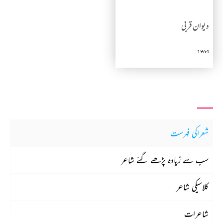
دیوان قربی
1964
شعراکی فہرست
سب سے زیادہ پڑھے گئے شاعر
کلاسیکی شاعر
شاعرات