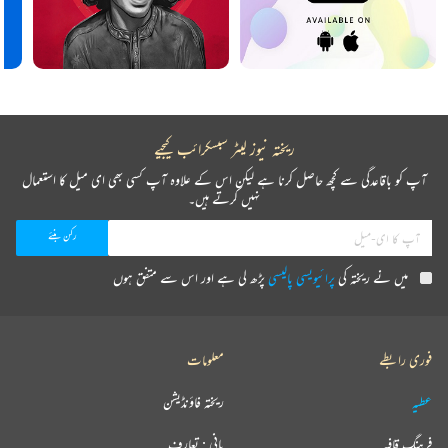
ریختہ نیوز لیٹر سبسکرائب کیجیے
آپ کو باقاعدگی سے کچھ حاصل کرنا ہے لیکن اس کے علاوہ آپ کسی بھی ای میل کا استعمال
نہیں کرتے ہیں۔
میں نے ریختہ کی
پرائیویسی پالیسی
پڑھ لی ہے اور اس سے متفق ہوں
فوری رابطے
معلومات
عطیہ
ریختہ فاؤنڈیشن
فرہنگ قافیہ
بانی : تعارف