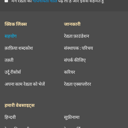
मैंने रेख़्ता की
गोपनीयता नीति
पढ़ ली है और इससे सहमत हूँ
क्विक लिंक्स
जानकारी
सहयोग
रेख़्ता फ़ाउंडेशन
क़ाफ़िया शब्दकोश
संस्थापक : परिचय
तक़्ती
संपर्क कीजिए
उर्दू रीसोर्स
करियर
अपना काम रेख़्ता को भेजें
रेख़्ता एक्सप्लोरर
हमारी वेबसाइट्स
हिन्दवी
सूफ़ीनामा