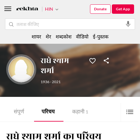
HIN
Donate
Get App
शायर
शेर
शब्दकोश
वीडियो
ई-पुस्तक
राधे श्याम
शर्मा
1936 - 2021
संपूर्ण
परिचय
कहानी
1
राधे श्याम शर्मा का परिचय