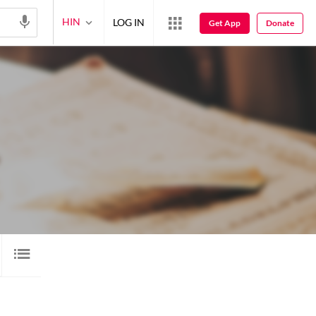
HIN
LOG IN
Get App
Donate