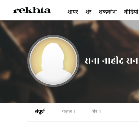
शायर
शेर
शब्दकोश
वीडियो
राना नाहीद रान
संपूर्ण
ग़ज़ल
शेर
1
1