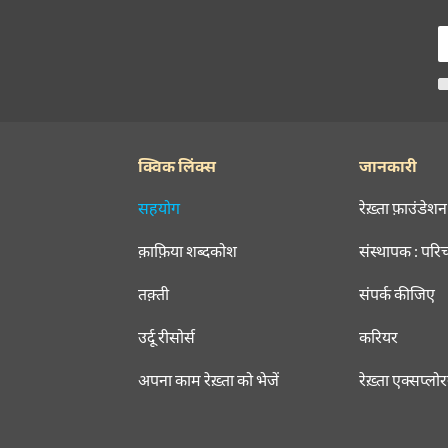
क्विक लिंक्स
जानकारी
सहयोग
रेख़्ता फ़ाउंडेशन
क़ाफ़िया शब्दकोश
संस्थापक : परि
तक़्ती
संपर्क कीजिए
उर्दू रीसोर्स
करियर
अपना काम रेख़्ता को भेजें
रेख़्ता एक्सप्लो