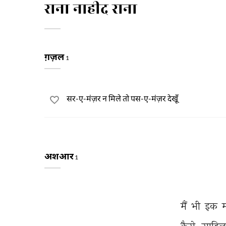
राना नाहीद राना
ग़ज़ल
1
सर-ए-मंज़र न मिले तो पस-ए-मंज़र देखूँ
अशआर
1
मैं 
भी 
इक 