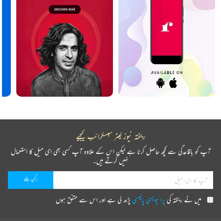
ریختہ نیوز لیٹر سبسکرائب کیجیے
آپ کو باقاعدگی سے کچھ حاصل کرنا ہے لیکن اس کے علاوہ آپ کسی بھی ای میل کا استعمال
نہیں کرتے ہیں۔
میں نے ریختہ کی
پرائیویسی پالیسی
پڑھ لی ہے اور اس سے متفق ہوں