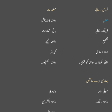
فوری رابطے
معلومات
عطیہ
ریختہ فاؤنڈیشن
فرہنگ قافیہ
بانی : تعارف
تقطیع
رابطہ کیجیے
اردو وسائل
کیریئر
اپنی تخلیقات ریختہ کو بھیجیں
ریختہ ایکسپلورر
ہماری ویب سائٹس
صوفی نامہ
ہندوی
ریختہ لرننگ
ریختہ ڈکشنری