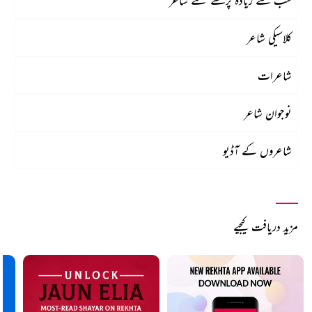
سب سے زیادہ پڑھے گئے شاعر
کلاسیکی شاعر
شاعرات
نوجوان شاعر
شاعروں کے آڈیو
مزید دریافت کیجیے