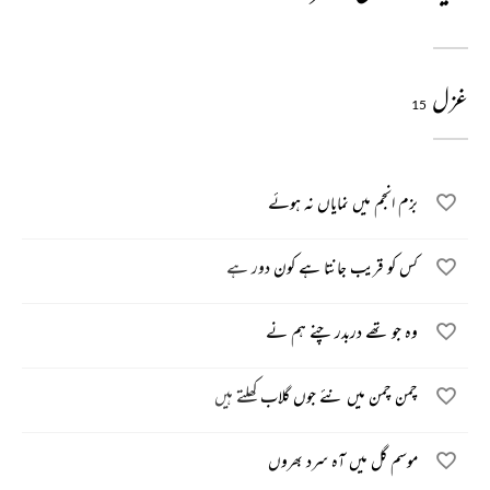
غزل
15
بزم انجم میں نمایاں نہ ہوئے
کس کو قریب جانتا ہے کون دور ہے
وہ جو تھے دربدر چنے ہم نے
چمن چمن میں نئے جوں گلاب کھلتے ہیں
موسم گل میں آہ سرد بھروں