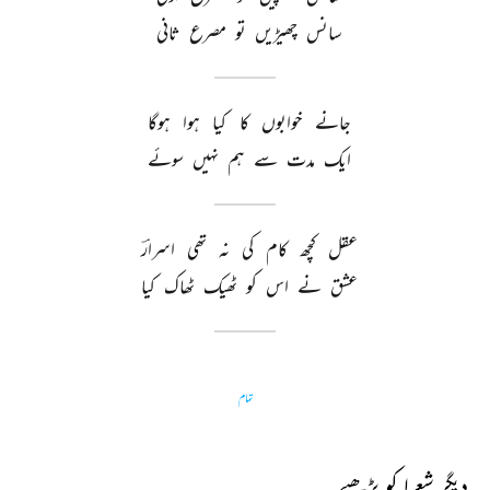
سانس 
چھیڑیں 
تو 
مصرع 
ثانی 
جانے 
خوابوں 
کا 
کیا 
ہوا 
ہوگا 
ایک 
مدت 
سے 
ہم 
نہیں 
سوئے 
عقل 
کچھ 
کام 
کی 
نہ 
تھی 
اسرارؔ 
عشق 
نے 
اس 
کو 
ٹھیک 
ٹھاک 
کیا 
تمام
دیگر شعرا کو پڑھیے