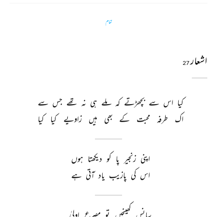
تمام
اشعار
27
کیا 
اس 
سے 
بچھڑتے 
کہ 
ملے 
ہی 
نہ 
تھے 
جس 
سے 
اک 
طرفہ 
محبت 
کے 
بھی 
ہیں 
زاویے 
کیا 
کیا 
اپنی 
زنجیر 
پا 
کو 
دیکھتا 
ہوں 
اس 
کی 
پازیب 
یاد 
آتی 
ہے 
سانس 
کھینچیں 
تو 
مصرع 
اولیٰ 