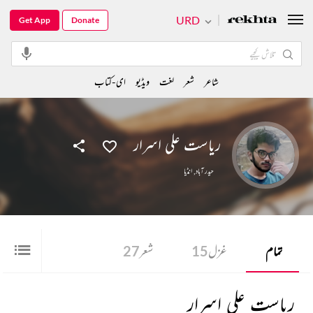
URD
Get App
Donate
شاعر
شعر
لغت
ویڈیو
ای-کتاب
ریاست علی اسرار
حیدر آباد
,
انڈیا
تمام
غزل
15
شعر
27
ریاست علی اسرار