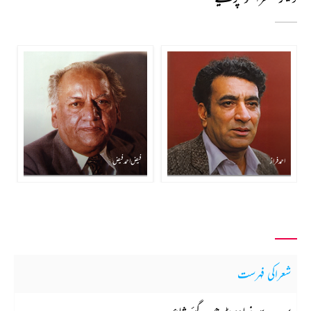
احمد فراز
فیض احمد فیض
شعراکی فہرست