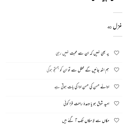
غزل
40
یہ بھی نہیں کہ ان سے محبت نہیں رہی
ہم اٹھ جائیں گے محفل سے تو ان کو جستجو ہوگی
ادائے حسن کی حسن ادا کی بات ہوتی ہے
امید شوق ہو یا وعدۂ راحت فزا کوئی
مکاں سے لا مکاں تک آ گئے ہیں