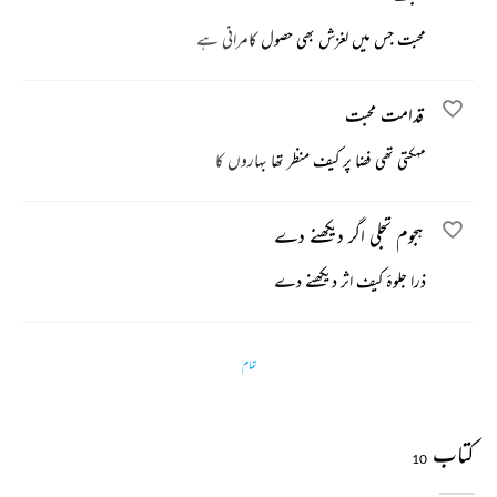
محبت جس میں لغزش بھی حصول کامرانی ہے
قدامت محبت
مہکتی تھی فضا پر کیف منظر تھا بہاروں کا
ہجوم تجلی اگر دیکھنے دے
ذرا جلوۂ کیف اثر دیکھنے دے
تمام
کتاب
10