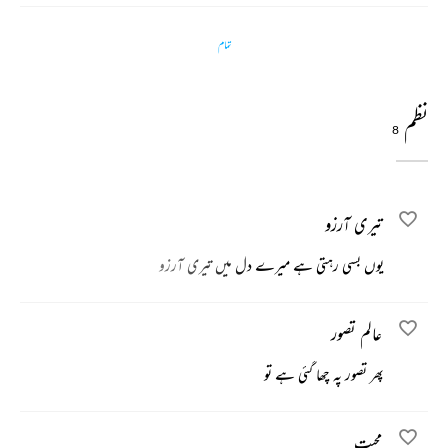
تمام
نظم
8
تیری آرزو
یوں بسی رہتی ہے میرے دل میں تیری آرزو
عالم تصور
پھر تصور پہ چھا گئی ہے تو
محبت