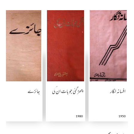
افسانہ نگار
چھڑ گئی جو بات ان کی
جائزے
1980
1950