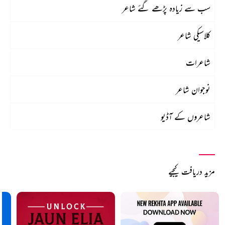
سب سے زیادہ پڑھے گئے شاعر
کلاسیکی شاعر
شاعرات
نوجوان شاعر
شاعروں کے آڈیو
مزید دریافت کیجیے