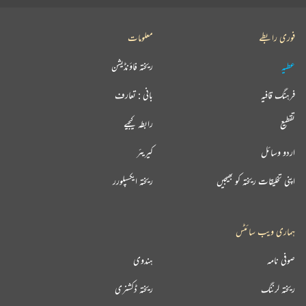
فوری رابطے
معلومات
عطیہ
ریختہ فاؤنڈیشن
فرہنگ قافیہ
بانی : تعارف
تقطیع
رابطہ کیجیے
اردو وسائل
کیریئر
اپنی تخلیقات ریختہ کو بھیجیں
ریختہ ایکسپلورر
ہماری ویب سائٹس
صوفی نامہ
ہندوی
ریختہ لرننگ
ریختہ ڈکشنری