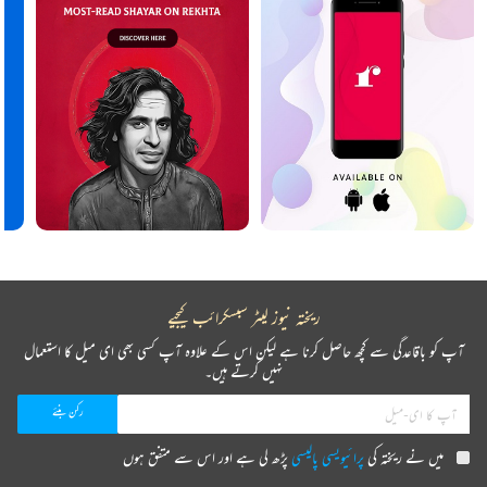
ریختہ نیوز لیٹر سبسکرائب کیجیے
آپ کو باقاعدگی سے کچھ حاصل کرنا ہے لیکن اس کے علاوہ آپ کسی بھی ای میل کا استعمال
نہیں کرتے ہیں۔
میں نے ریختہ کی
پرائیویسی پالیسی
پڑھ لی ہے اور اس سے متفق ہوں