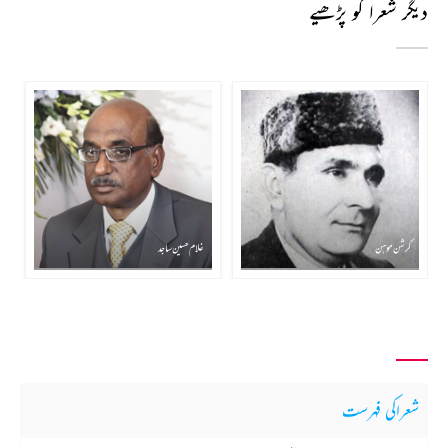
دیگر شعرا کو پڑھیے
کرشن موہن
غلام حسین ساجد
شعراکی فہرست