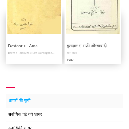
Dastoor-ul-Amal
गुलज़ार-ए-सफ़ी औरंगाबादी
Bazm-e-Talamiza-e-Safi Aurangabadi
भाग-001
1987
शायरों की सूची
सर्वाधिक पढ़े गये शायर
क्लासिकी शायर