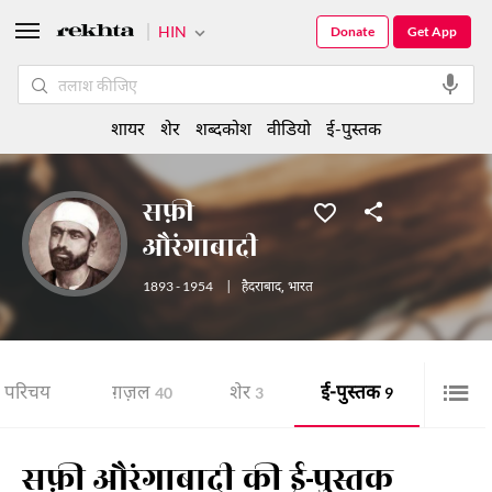
HIN
Donate
Get App
शायर
शेर
शब्दकोश
वीडियो
ई-पुस्तक
सफ़ी
औरंगाबादी
1893 - 1954
|
हैदराबाद
,
भारत
परिचय
ग़ज़ल
शेर
ई-पुस्तक
40
3
9
सफ़ी औरंगाबादी की ई-पुस्तक