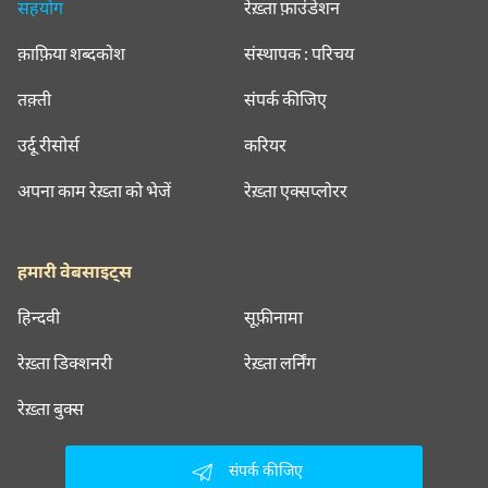
सहयोग
रेख़्ता फ़ाउंडेशन
क़ाफ़िया शब्दकोश
संस्थापक : परिचय
तक़्ती
संपर्क कीजिए
उर्दू रीसोर्स
करियर
अपना काम रेख़्ता को भेजें
रेख़्ता एक्सप्लोरर
हमारी वेबसाइट्स
हिन्दवी
सूफ़ीनामा
रेख़्ता डिक्शनरी
रेख़्ता लर्निंग
रेख़्ता बुक्स
संपर्क कीजिए