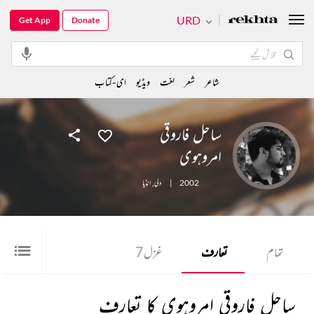
URD
Get App
Donate
شاعر
شعر
لغت
ویڈیو
ای-کتاب
ساحل فاروقی
امروہوی
2002
|
دلی
,
انڈیا
تمام
تعارف
غزل
7
ساحل فاروقی امروہوی کا تعارف