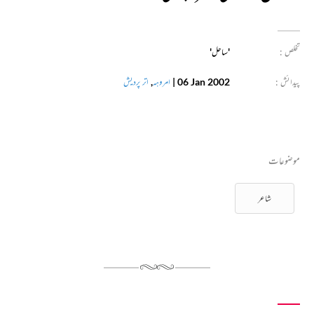
تخلص :
'ساحل'
پیدائش :
06 Jan 2002
|
امروہہ
,
اتر پردیش
موضوعات
شاعر