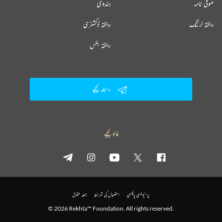
صوفی نامہ
ہندوی
ریختہ لرننگ
ریختہ ڈکشنری
ریختہ بکس
رابطہ کیجیے
فالو کیجیے
پرائیویسی پالیسی
استعمال کی شرائط
جملہ حقوق
© 2026 Rekhta™ Foundation. All rights reserved.