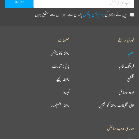
میں نے ریختہ کی
پرائیویسی پالیسی
پڑھ لی ہے اور اس سے متفق ہوں
فوری رابطے
معلومات
عطیہ
ریختہ فاؤنڈیشن
فرہنگ قافیہ
بانی : تعارف
تقطیع
رابطہ کیجیے
اردو وسائل
کیریئر
اپنی تخلیقات ریختہ کو بھیجیں
ریختہ ایکسپلورر
ہماری ویب سائٹس