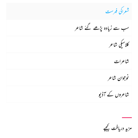
شعراکی فہرست
سب سے زیادہ پڑھے گئے شاعر
کلاسیکی شاعر
شاعرات
نوجوان شاعر
شاعروں کے آڈیو
مزید دریافت کیجیے