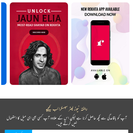
ریختہ نیوز لیٹر سبسکرائب کیجیے
آپ کو باقاعدگی سے کچھ حاصل کرنا ہے لیکن اس کے علاوہ آپ کسی بھی ای میل کا استعمال
نہیں کرتے ہیں۔