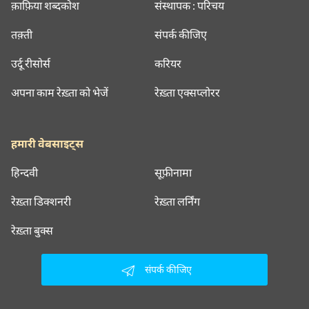
क़ाफ़िया शब्दकोश
संस्थापक : परिचय
तक़्ती
संपर्क कीजिए
उर्दू रीसोर्स
करियर
अपना काम रेख़्ता को भेजें
रेख़्ता एक्सप्लोरर
हमारी वेबसाइट्स
हिन्दवी
सूफ़ीनामा
रेख़्ता डिक्शनरी
रेख़्ता लर्निंग
रेख़्ता बुक्स
संपर्क कीजिए