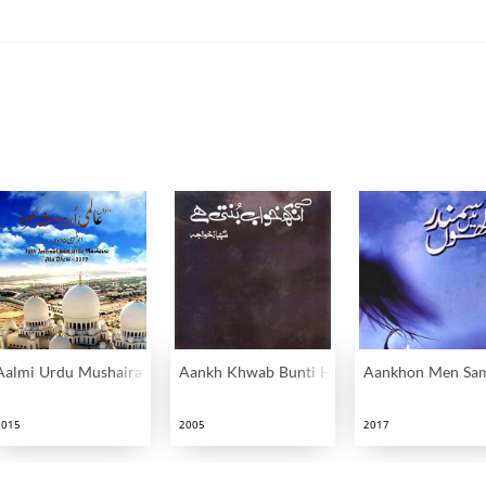
ahbi
Aalmi Urdu Mushaira Abudahbi
Aankh Khwab Bunti Hai
Aankhon Men Sa
2015
2005
2017