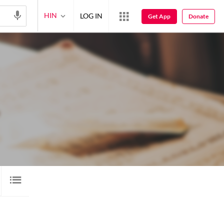
HIN
LOG IN
Get App
Donate
वीडियो
ब्लॉग
नअत
12
2
1