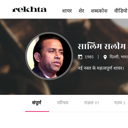
शायर
शेर
शब्दकोश
वीडियो
सालिम सलीम
1985
|
दिल्ली
,
भार
नई नस्ल के महत्वपूर्ण शायर।
संपूर्ण
परिचय
ग़ज़ल
नज़्म
97
1