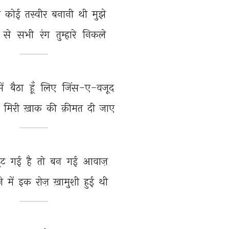
 
कोई 
तस्वीर 
बनानी 
थी 
मुझे 
से 
सभी 
रंग 
तुम्हारे 
निकले 
ें 
बैठा 
हूँ 
लिए 
जिंस-ए-वजूद 
 
मिरी 
ख़ाक 
की 
क़ीमत 
दी 
जाए 
ूट 
गई 
है 
तो 
बन 
गई 
आवाज़ 
े 
में 
इक 
रोज़ 
ख़ामुशी 
हुई 
थी 