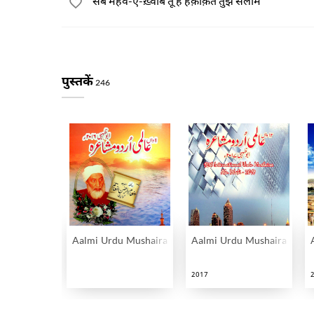
सब महव-ए-ख़्वाब तू है हक़ीक़त तुझे सलाम
पुस्तकें
246
Aalmi Urdu Mushaira Abudahbi
Aalmi Urdu Mushaira Abud
2017