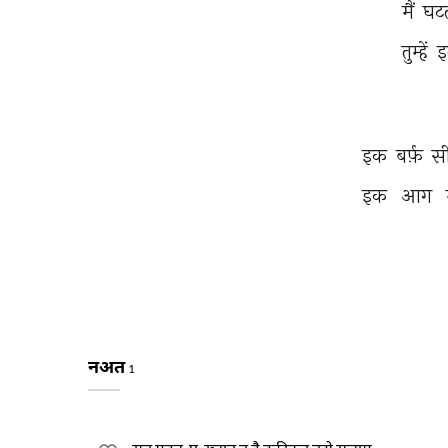
मैं 
घटत
तुम्हें 
इ
इक 
बर्फ़ 
सी
इक 
आग 
नअत
1