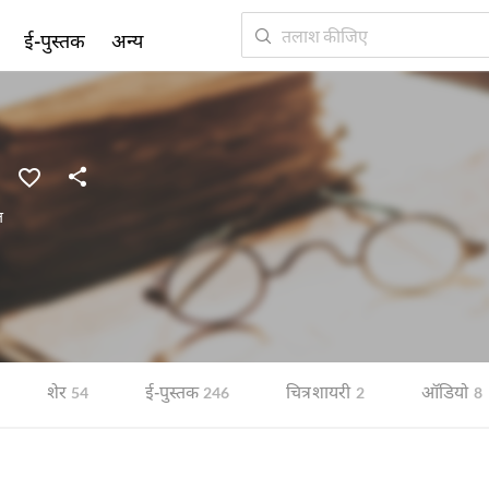
ई-पुस्तक
अन्य
त
शेर
ई-पुस्तक
चित्र शायरी
ऑडियो
54
246
2
8