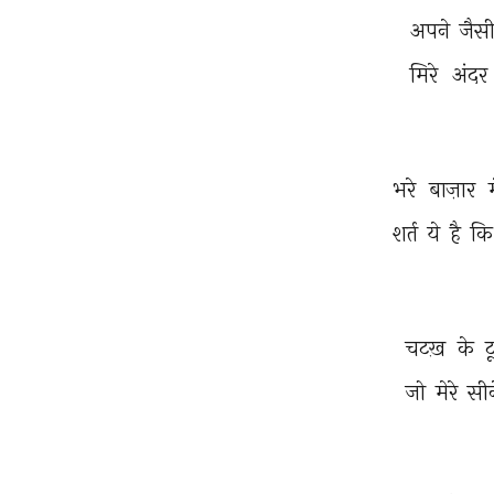
अपने 
जैसी
मिरे 
अंदर 
भरे 
बाज़ार 
म
शर्त 
ये 
है 
कि
चटख़ 
के 
ट
जो 
मेरे 
सीन