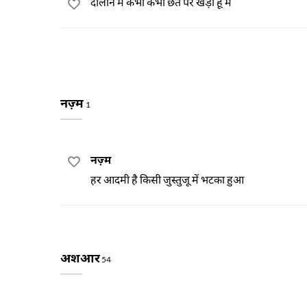
दालान में कभी कभी छत पर खड़ा हूँ मैं
नज़्म
1
नज़्म
हर आदमी है किसी जुस्तुजू में भटका हुआ
अशआर
54