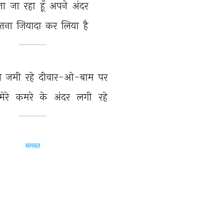
ा 
जा 
रहा 
हूँ 
अपने 
अंदर 
तना 
ज़ियादा 
कर 
लिया 
है 
 
जमी 
रहे 
दीवार-ओ-बाम 
पर 
मेरे 
कमरे 
के 
अंदर 
लगी 
रहे 
समस्त