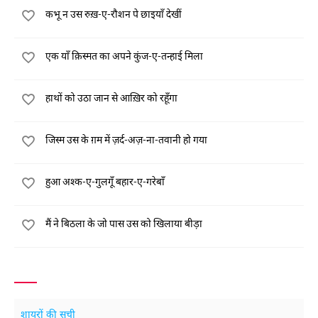
कभू न उस रुख़-ए-रौशन पे छाइयाँ देखीं
एक याँ क़िस्मत का अपने कुंज-ए-तन्हाई मिला
हाथों को उठा जान से आख़िर को रहूँगा
जिस्म उस के ग़म में ज़र्द-अज़-ना-तवानी हो गया
हुआ अश्क-ए-गुलगूँ बहार-ए-गरेबाँ
मैं ने बिठला के जो पास उस को खिलाया बीड़ा
शायरों की सूची