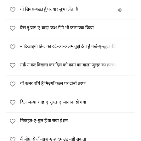
गो सियह-बख़्त हूँ पर यार लुभा लेता है
देख तू यार-ए-बादा-कश मैं ने भी काम क्या किया
न दिखाइयो हिज्र का दर्द-ओ-अलम तुझे देता हूँ चर्ख़-ए-ख़ुदा की क़सम
ग़र्क़ न कर दिखला कर दिल को कान का बाला ज़ुल्फ़ का हल्क़ा
वाँ कमर बाँधे हैं मिज़्गाँ क़त्ल पर दोनों तरफ़
दिल जल्वा-गाह-ए-सूरत-ए-जानाना हो गया
निकहत-ए-गुल हैं या सबा हैं हम
मैं ज़ोफ़ से जूँ नक़्श-ए-क़दम उठ नहीं सकता