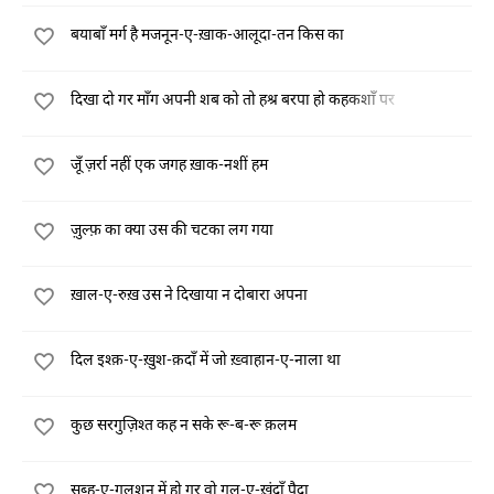
बयाबाँ मर्ग है मजनून-ए-ख़ाक-आलूदा-तन किस का
दिखा दो गर माँग अपनी शब को तो हश्र बरपा हो कहकशाँ पर
जूँ ज़र्रा नहीं एक जगह ख़ाक-नशीं हम
ज़ुल्फ़ का क्या उस की चटका लग गया
ख़ाल-ए-रुख़ उस ने दिखाया न दोबारा अपना
दिल इश्क़-ए-ख़ुश-क़दाँ में जो ख़्वाहान-ए-नाला था
कुछ सरगुज़िश्त कह न सके रू-ब-रू क़लम
सुब्ह-ए-गुलशन में हो गर वो गुल-ए-ख़ंदाँ पैदा