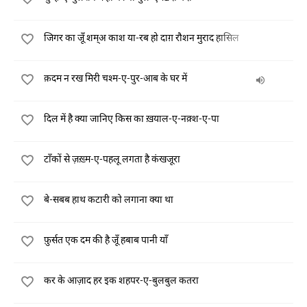
जिगर का जूँ शम्अ काश या-रब हो दाग़ रौशन मुराद हासिल
क़दम न रख मिरी चश्म-ए-पुर-आब के घर में
दिल में है क्या जानिए किस का ख़याल-ए-नक़्श-ए-पा
टाँकों से ज़ख़्म-ए-पहलू लगता है कंखजूरा
बे-सबब हाथ कटारी को लगाना क्या था
फ़ुर्सत एक दम की है जूँ हबाब पानी याँ
कर के आज़ाद हर इक शहपर-ए-बुलबुल कतरा