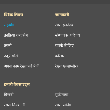
क्विक लिंक्स
जानकारी
सहयोग
रेख़्ता फ़ाउंडेशन
क़ाफ़िया शब्दकोश
संस्थापक : परिचय
तक़्ती
संपर्क कीजिए
उर्दू रीसोर्स
करियर
अपना काम रेख़्ता को भेजें
रेख़्ता एक्सप्लोरर
हमारी वेबसाइट्स
हिन्दवी
सूफ़ीनामा
रेख़्ता डिक्शनरी
रेख़्ता लर्निंग