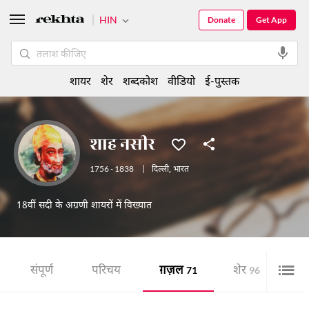
HIN
Donate
Get App
शायर
शेर
शब्दकोश
वीडियो
ई-पुस्तक
शाह नसीर
1756 - 1838
|
दिल्ली
,
भारत
18वीं सदी के अग्रणी शायरों में विख्यात
संपूर्ण
परिचय
ग़ज़ल
शेर
ई-
71
96