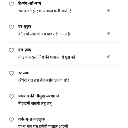
बे-नंग-ओ-नाम
रात ढलते ही इक आवाज़ चली आती है
दर-गुज़र
कौन वो लोग थे अब याद नहीं आता है
हम-ज़ाद
वो इक शख़्स जिस की शबाहत से मुझ को
रतजगा
अँधेरी रात हवा तेज़ बर्शगाल का शोर
पथराव की चौमुख बरखा में
मैं ज़ख़्मी ज़ख़्मी लहू लहू
तर्क-ए-तअ'ल्लुक़
पा-ब-गुल रात ढलेगी न सहर आएगी