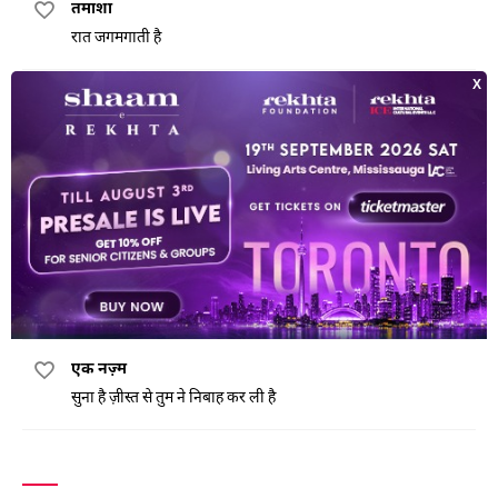
तमाशा
रात जगमगाती है
जज़्ब-ओ-गुरेज़
रू-ब-रू हो के भी नज़रें न मिलाईं उस ने
हिसार-ए-जंग
सलीब-आरास्ता मक़्तल चराग़ाँ है जहाँ मैं हूँ
तुम्हारा क्या वास्ता है
मिरे मिज़ाज का ये ‘इज्ज़-ओ-इंकिसार ये दर्द
एक नज़्म
सुना है ज़ीस्त से तुम ने निबाह कर ली है