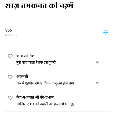
शाज़ तमकनत की नज़्में
355
FAVORITE
आब ओ गिल
मुझे याद पड़ता है इक उम्र गुज़री
अजनबी
अब ये एहसास दम-ए-फ़िक्र-ए-सुख़न होने लगा
क़ैद-ए-हयात ओ बंद-ए-ग़म
आख़िर-ए-शब की उदासी नम फ़ज़ाओं का सुकूत