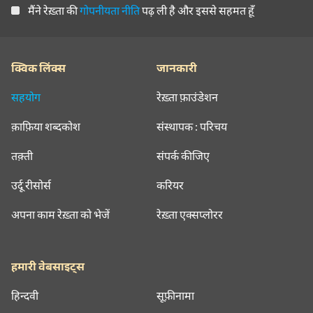
मैंने रेख़्ता की
गोपनीयता नीति
पढ़ ली है और इससे सहमत हूँ
क्विक लिंक्स
जानकारी
सहयोग
रेख़्ता फ़ाउंडेशन
क़ाफ़िया शब्दकोश
संस्थापक : परिचय
तक़्ती
संपर्क कीजिए
उर्दू रीसोर्स
करियर
अपना काम रेख़्ता को भेजें
रेख़्ता एक्सप्लोरर
हमारी वेबसाइट्स
हिन्दवी
सूफ़ीनामा