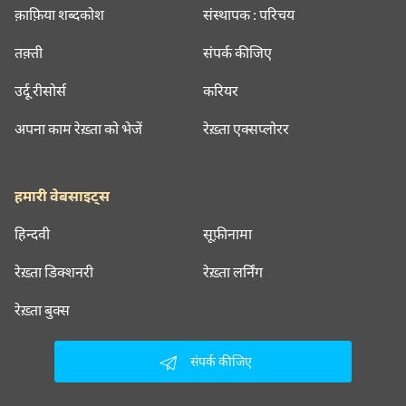
क़ाफ़िया शब्दकोश
संस्थापक : परिचय
तक़्ती
संपर्क कीजिए
उर्दू रीसोर्स
करियर
अपना काम रेख़्ता को भेजें
रेख़्ता एक्सप्लोरर
हमारी वेबसाइट्स
हिन्दवी
सूफ़ीनामा
रेख़्ता डिक्शनरी
रेख़्ता लर्निंग
रेख़्ता बुक्स
संपर्क कीजिए