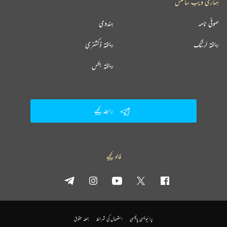
ہماری ویب سائٹس
صوفی نامہ
ہندوی
ریختہ لرننگ
ریختہ ڈکشنری
ریختہ بکس
رابطہ کیجیے
فالو کیجیے
پرائیویسی پالیسی
استعمال کی شرائط
جملہ حقوق