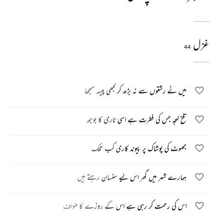
غزل
44
میں نے رشتوں سے نہ بڑھ کر کبھی پیسہ سمجھا
تلخ لہجہ جس کی فطرت ہے اسی ناری کا بوجھ
جھوٹ کی پوشاک پر پیوند کاری کب تلک
ہمارے شہر میں گھر اس لیے سنسان رہتے ہیں
اس کی رحمت کر رہی ہے اس کے روزے کا طواف