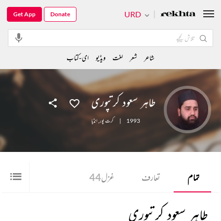
URD
Get App
Donate
شاعر
شعر
لغت
ویڈیو
ای-کتاب
طاہر سعود کرتپوری
1993
|
کرت پور
,
انڈیا
تمام
تعارف
غزل
44
طاہر سعود کرتپوری