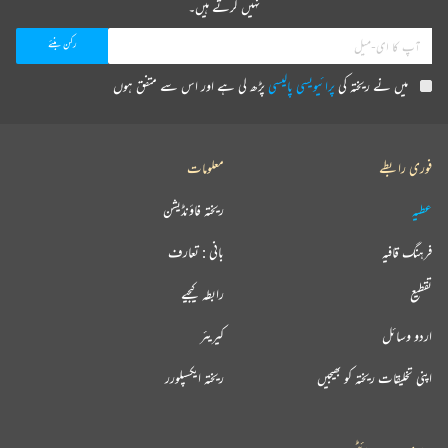
نہیں کرتے ہیں۔
میں نے ریختہ کی
پرائیویسی پالیسی
پڑھ لی ہے اور اس سے متفق ہوں
فوری رابطے
معلومات
عطیہ
ریختہ فاؤنڈیشن
فرہنگ قافیہ
بانی : تعارف
تقطیع
رابطہ کیجیے
اردو وسائل
کیریئر
اپنی تخلیقات ریختہ کو بھیجیں
ریختہ ایکسپلورر