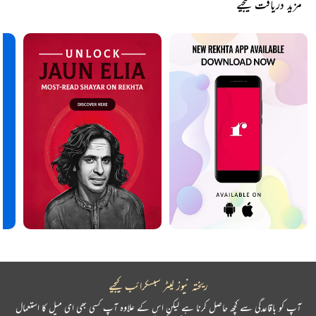
مزید دریافت کیجیے
ریختہ نیوز لیٹر سبسکرائب کیجیے
آپ کو باقاعدگی سے کچھ حاصل کرنا ہے لیکن اس کے علاوہ آپ کسی بھی ای میل کا استعمال