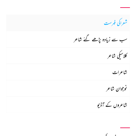
شعراکی فہرست
سب سے زیادہ پڑھے گئے شاعر
کلاسیکی شاعر
شاعرات
نوجوان شاعر
شاعروں کے آڈیو