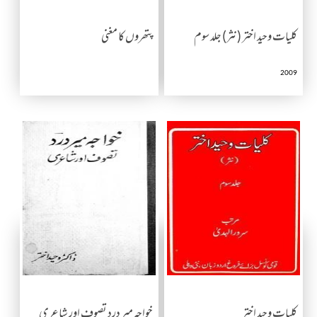
کلیات وحید اختر (نثر) جلد سوم
پتھروں کا مغنی
2009
کلیات وحید اختر
خواجہ میر درد تصوف اور شاعری