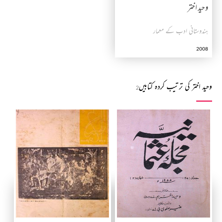
وحید اختر
ہندوستانی ادب کے معمار
2008
وحید اختر کی ترتیب کردہ کتابیں
2