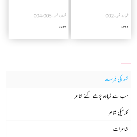
شمارہ نمبر۔002
شمارہ نمبر-004،005
1959
1955
شعراکی فہرست
سب سے زیادہ پڑھے گئے شاعر
کلاسیکی شاعر
شاعرات