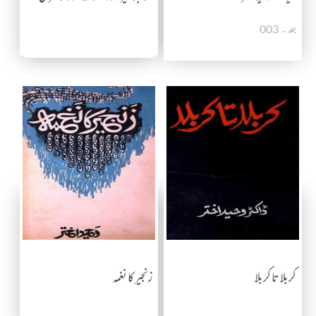
جلد ۔ 003
کربلا تا کربلا
زنجیر کا نغمہ