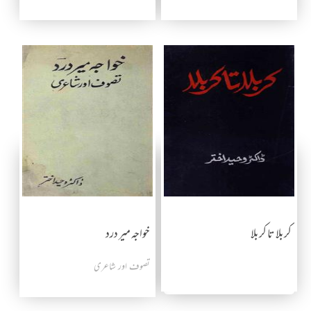
كربلا تا كربلا
خواجہ میر درد
تصوف اور شاعری