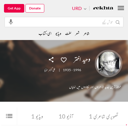
URD
Get App
Donate
شاعر
شعر
لغت
ویڈیو
ای-کتاب
وحید اختر
1935 - 1996
|
علی گڑہ
,
انڈیا
ممتاز ترین جدید شاعروں اور نقادوں میں نمایاں
تصویری شاعری
1
آڈیو
10
ویڈیو
1
دیگر