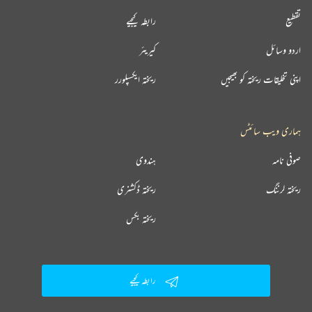
تقطیع
رابطہ کیجیے
اردو وسائل
کیریئر
اپنی تخلیقات ریختہ کو بھیجیں
ریختہ ایکسپلورر
ہماری ویب سائٹس
صوفی نامہ
ہندوی
ریختہ لرننگ
ریختہ ڈکشنری
ریختہ بکس
رابطہ کیجیے