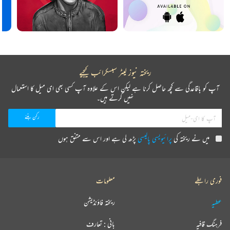
ریختہ نیوز لیٹر سبسکرائب کیجیے
آپ کو باقاعدگی سے کچھ حاصل کرنا ہے لیکن اس کے علاوہ آپ کسی بھی ای میل کا استعمال
نہیں کرتے ہیں۔
میں نے ریختہ کی
پرائیویسی پالیسی
پڑھ لی ہے اور اس سے متفق ہوں
فوری رابطے
معلومات
عطیہ
ریختہ فاؤنڈیشن
فرہنگ قافیہ
بانی : تعارف