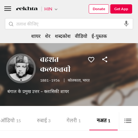
HIN
Donate
Get App
शायर
शेर
शब्दकोश
वीडियो
ई-पुस्तक
वहशत
कलकत्तवी
1881 - 1956
|
कोलकाता
,
भारत
बंगाल के प्रमुख उत्तर – क्लासिकी शायर
ऑडियो
रुबाई
गेलरी
नअत
15
3
1
1