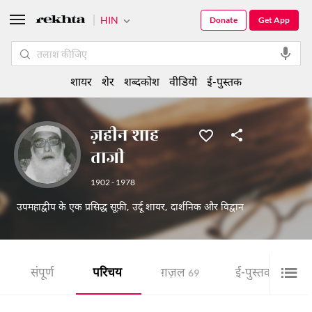
HIN
Donate
Get App
शायर
शेर
शब्दकोश
वीडियो
ई-पुस्तक
ज़हीन शाह
ताजी
1902 - 1978
उपमहाद्वीप के एक प्रसिद्ध सूफ़ी, उर्दू शायर, दार्शनिक और विद्वान
संपूर्ण
परिचय
ग़ज़ल
ई-पुस्तक
69
3