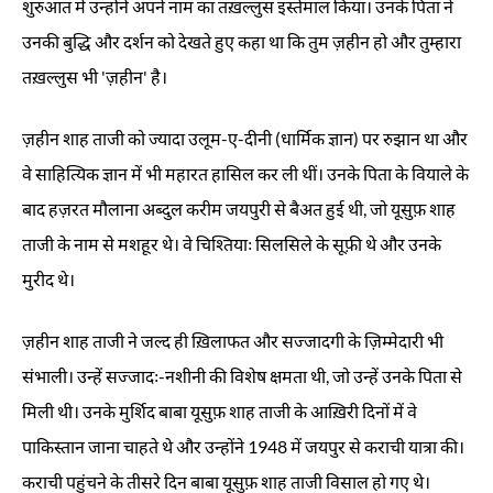
शुरुआत
में
उन्होंने
अपने
नाम
का
तख़ल्लुस
इस्तेमाल
किया।
उनके
पिता
ने
उनकी
बुद्धि
और
दर्शन
को
देखते
हुए
कहा
था
कि
तुम
ज़हीन
हो
और
तुम्हारा
तख़ल्लुस
भी
'
ज़हीन
'
है।
ज़हीन
शाह
ताजी
को
ज्यादा
उलूम
-
ए
-
दीनी
(
धार्मिक
ज्ञान
)
पर
रुझान
था
और
वे
साहित्यिक
ज्ञान
में
भी
महारत
हासिल
कर
ली
थीं।
उनके
पिता
के
वियाले
के
बाद
हज़रत
मौलाना
अब्दुल करीम
जयपुरी
से
बैअत
हुई
थी
,
जो
यूसुफ़
शाह
ताजी
के
नाम
से
मशहूर
थे।
वे
चिश्तियाः
सिलसिले
के
सूफ़ी
थे
और
उनके
मुरीद
थे।
ज़हीन
शाह
ताजी
ने
जल्द
ही
ख़िलाफत
और
सज्जादगी
के
ज़िम्मेदारी
भी
संभाली।
उन्हें
सज्जादः
-
नशीनी
की
विशेष
क्षमता
थी
,
जो
उन्हें
उनके
पिता
से
मिली
थी।
उनके
मुर्शिद
बाबा
यूसुफ़
शाह
ताजी
के
आख़िरी
दिनों
में
वे
पाकिस्तान
जाना
चाहते
थे
और
उन्होंने
1948
में
जयपुर
से
कराची
यात्रा
की।
कराची
पहुंचने
के
तीसरे
दिन
बाबा
यूसुफ़
शाह
ताजी
विसाल
हो
गए
थे।