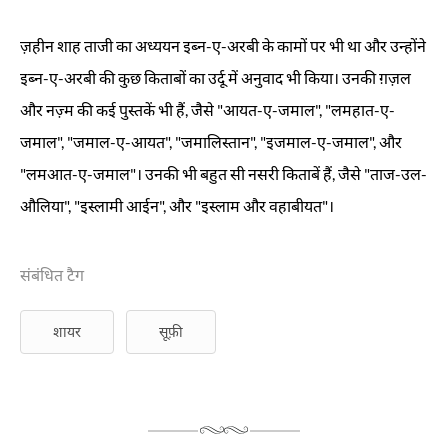
ज़हीन
शाह
ताजी
का
अध्ययन
इब्न
-
ए
-
अरबी
के
कामों
पर
भी
था
और
उन्होंने
इब्न
-
ए
-
अरबी
की
कुछ
किताबों
का
उर्दू
में
अनुवाद
भी
किया।
उनकी
ग़ज़ल
और
नज़्म
की
कई
पुस्तकें
भी
हैं
,
जैसे
"
आयत
-
ए
-
जमाल
"
, "
लमहात
-
ए
-
जमाल
"
, "
जमाल
-
ए
-
आयत
"
, "
जमालिस्तान
"
, "
इजमाल
-
ए
-
जमाल
"
,
और
"
लमआत
-
ए
-
जमाल
"
।
उनकी
भी
बहुत
सी
नसरी
किताबें
हैं
,
जैसे
"
ताज
-
उल
-
औलिया
"
, "
इस्लामी
आईन
"
,
और
"
इस्लाम
और
वहाबीयत
"
।
संबंधित टैग
शायर
सूफ़ी