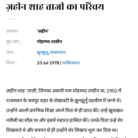
ज़हीन शाह ताजी का परिचय
उपनाम :
'ज़हीन'
मूल नाम :
मोहम्मद तासीन
जन्म :
झुन्झुनू
,
राजस्थान
निधन :
23 Jul 1978
|
पाकिस्तान
ज़हीन
शाह
'
ताजी
',
जिनका
असली
नाम
मोहम्मद
तासीन
था
, 1902
में
राजस्थान
के
जयपुर
शहर
के
शेखावटी
के
झुनझुनूँ
तहसील
में
जन्मे
थे।
उन्होंने
अपनी
प्रारंभिक
शिक्षा
अपने
पिता
से
ही
प्राप्त
की।
उन्हें
ख़ुशख़त
-
नवीसी
का
शौक़
था
और
इसमें
महारत
हासिल
की।
उनके
पिता
उन्हें
शेर
लिखवाते
थे
और
बचपन
से
ही
उन्होंने
शेर
लिखना
शुरू
कर
दिया
था।