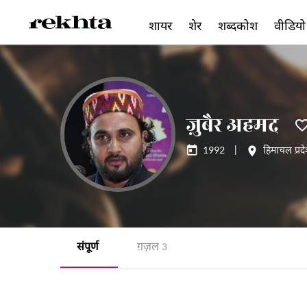
शायर
शेर
शब्दकोश
वीडियो
ज़ुबैर अहमद
1992
|
हिमाचल प्रद
संपूर्ण
ग़ज़ल
3