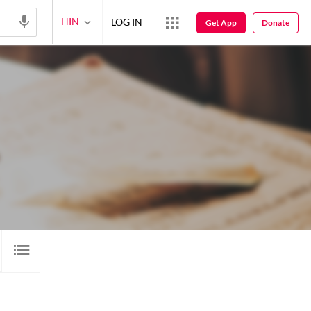
HIN
LOG IN
Get App
Donate