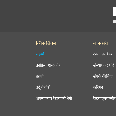
क्विक लिंक्स
जानकारी
सहयोग
रेख़्ता फ़ाउंडेशन
क़ाफ़िया शब्दकोश
संस्थापक : परि
तक़्ती
संपर्क कीजिए
उर्दू रीसोर्स
करियर
अपना काम रेख़्ता को भेजें
रेख़्ता एक्सप्लो