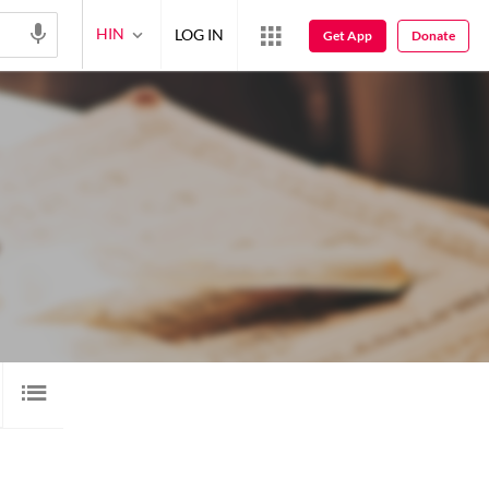
HIN
LOG IN
Get App
Donate