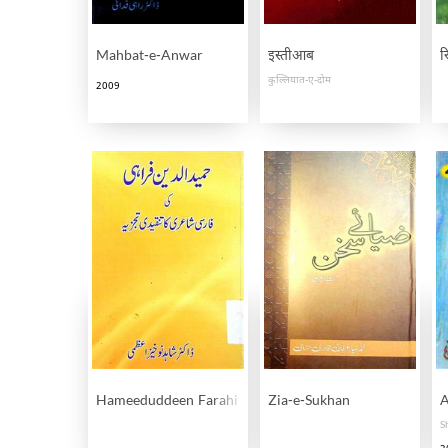
Mahbat-e-Anwar
इस्तीआब
र
कुल्लियात-ए-दोम
2009
Hameeduddeen Farahi Ki Farsi Shayeri Ka Tanqeedi Jay
Zia-e-Sukhan
A
S