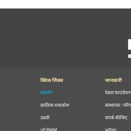
क्विक लिंक्स
जानकारी
सहयोग
रेख़्ता फ़ाउंडेशन
क़ाफ़िया शब्दकोश
संस्थापक : परि
तक़्ती
संपर्क कीजिए
उर्दू रीसोर्स
करियर