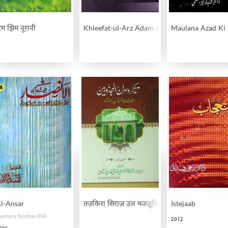
िम झिम नूरानी
Khleefat-ul-Arz Adam Aur Ikhtiyar
Maulana Azad Ki 
ezah
l-Ansar
तज़किरा सिराज़ उल मजज़ूबिन हज़रत सैयद ख़्वाजा हस
Istejaab
humara Number-004
2012