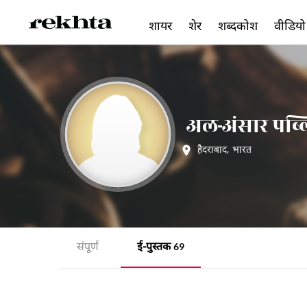
शायर
शेर
शब्दकोश
वीडियो
अल-अंसार पब्ल
हैदराबाद
,
भारत
संपूर्ण
ई-पुस्तक
69