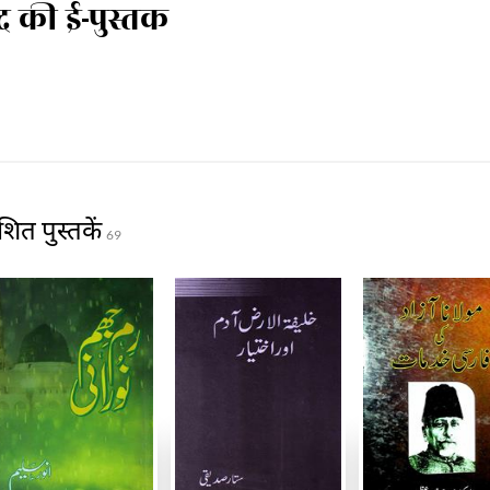
द की ई-पुस्तक
शित पुस्तकें
69