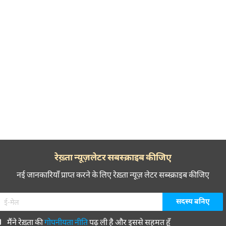
रेख़्ता न्यूज़लेटर सबस्क्राइब कीजिए
नई जानकारियाँ प्राप्त करने के लिए रेख़्ता न्यूज़ लेटर सब्स्क्राइब कीजिए
मैंने रेख़्ता की
गोपनीयता नीति
पढ़ ली है और इससे सहमत हूँ