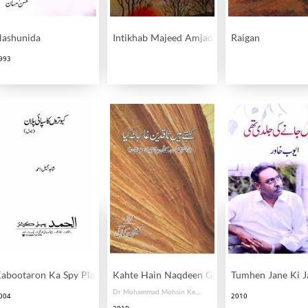
ashunida
Intikhab Majeed Amjadi
Raigan
993
abootaron Ka Spy Plan
Kahte Hain Naqdeen Ghaibana Kiya
Tumhen Jane Ki Ja
Dr Mohammad Mohsin Ke Fan Par Tanqeedi Mazameen
004
2010