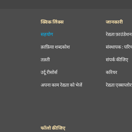
क्विक लिंक्स
जानकारी
सहयोग
रेख़्ता फ़ाउंडेशन
क़ाफ़िया शब्दकोश
संस्थापक : परि
तक़्ती
संपर्क कीजिए
उर्दू रीसोर्स
करियर
अपना काम रेख़्ता को भेजें
रेख़्ता एक्सप्लो
फॉलो कीजिए