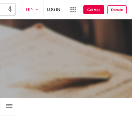
HIN
LOG IN
Get App
Donate