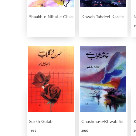
Shaakh-e-Nihal-e-Gham
Khwab Tabdeel Karein
N
1
Surkh Gulab
Chashma-e-Khwab Se
K
1999
2000
2