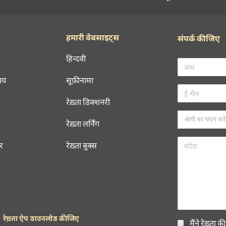
हमारी वेबसाइट्स
संपर्क कीजिए
हिन्दवी
चय
सूफ़ीनामा
रेख़्ता डिक्शनरी
रेख़्ता लर्निंग
रर
रेख़्ता बुक्स
रेख़्ता ऐप डाउनलोड कीजिए
मैंने रेख़्ता क