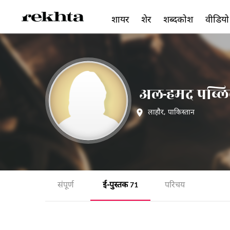
शायर
शेर
शब्दकोश
वीडियो
अल-हमद पब्लिक
लाहौर
,
पाकिस्तान
संपूर्ण
ई-पुस्तक
परिचय
71