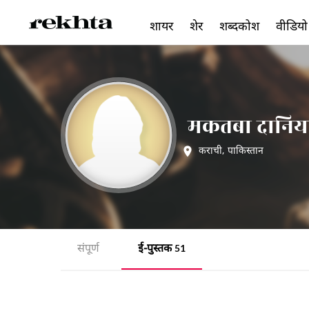
शायर
शेर
शब्दकोश
वीडियो
मकतबा दानिय
कराची
,
पाकिस्तान
संपूर्ण
ई-पुस्तक
51