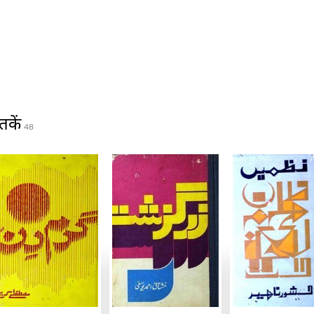
तकें
48