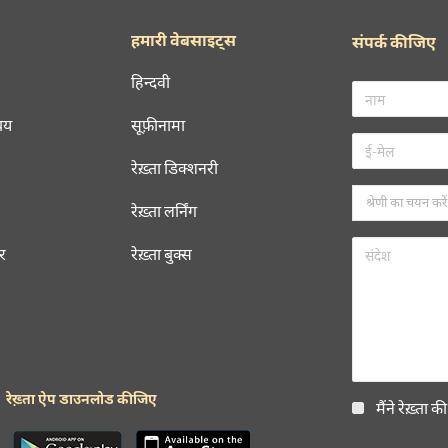
हमारी वेबसाइट्स
संपर्क कीजिए
हिन्दवी
चय
सूफ़ीनामा
रेख़्ता डिक्शनरी
रेख़्ता लर्निंग
रर
रेख़्ता बुक्स
रेख़्ता ऐप डाउनलोड कीजिए
मैंने रेख़्ता क