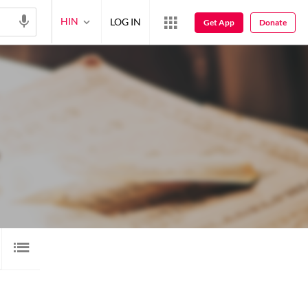
HIN
LOG IN
Get App
Donate