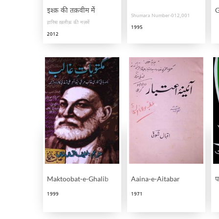
इश्क़ की तक़वीम मेें
G
Shumara Number-012,001
हारिस ख़लीक़ की नज़में
1995
2012
Maktoobat-e-Ghalib
Aaina-e-Aitabar
प
1999
1971