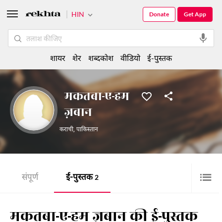
HIN
Donate
Get App
शायर
शेर
शब्दकोश
वीडियो
ई-पुस्तक
मकतबा-ए-हम
ज़बान
कराची
,
पाकिस्तान
संपूर्ण
ई-पुस्तक
2
मकतबा-ए-हम ज़बान की ई-पुस्तक