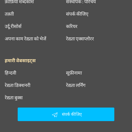
क़ाफ़िया शब्दकोश
संस्थापक : परिचय
तक़्ती
संपर्क कीजिए
उर्दू रीसोर्स
करियर
अपना काम रेख़्ता को भेजें
रेख़्ता एक्सप्लोरर
हमारी वेबसाइट्स
हिन्दवी
सूफ़ीनामा
रेख़्ता डिक्शनरी
रेख़्ता लर्निंग
रेख़्ता बुक्स
संपर्क कीजिए