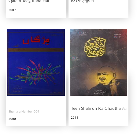
Qalam Jaag Raha Hai
किश्त-ए-सुख़न
2007
Teen Shahron Ka Chautha Aadmi
Shumara Number-004
2014
2000