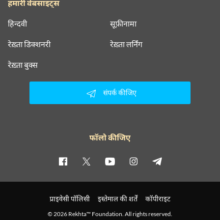
हमारी वेबसाइट्स
हिन्दवी
सूफ़ीनामा
रेख़्ता डिक्शनरी
रेख़्ता लर्निंग
रेख़्ता बुक्स
संपर्क कीजिए
फॉलो कीजिए
प्राइवेसी पॉलिसी
इस्तेमाल की शर्तें
कॉपीराइट
© 2026 Rekhta™ Foundation. All rights reserved.