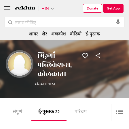
HIN
Donate
Get App
शायर
शेर
शब्दकोश
वीडियो
ई-पुस्तक
मिज़्गाँ
पब्लिकेशन्स,
कोलकाता
कोलकाता
,
भारत
संपूर्ण
ई-पुस्तक
परिचय
22