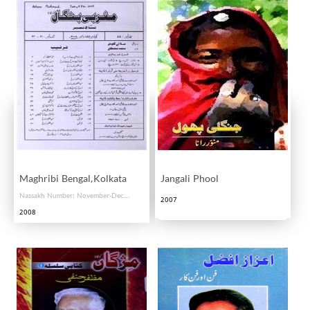
Maghribi Bengal,Kolkata
Jangali Phool
Nassakh Number: November-December: Shumara Number-021-024
2007
2008