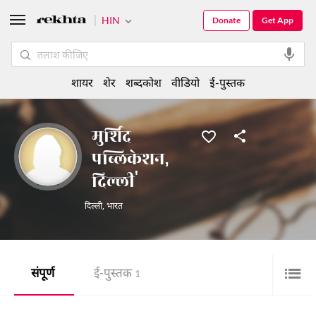
HIN
Donate
Get App
शायर
शेर
शब्दकोश
वीडियो
ई-पुस्तक
मुर्शिद
पब्लिकेशन,
दिल्ली'
दिल्ली
,
भारत
संपूर्ण
ई-पुस्तक
1