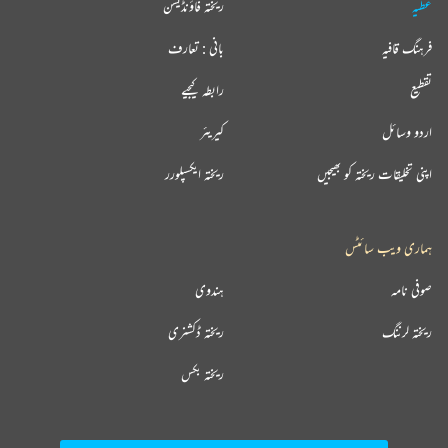
عطیہ
ریختہ فاؤنڈیشن
فرہنگ قافیہ
بانی : تعارف
تقطیع
رابطہ کیجیے
اردو وسائل
کیریئر
اپنی تخلیقات ریختہ کو بھیجیں
ریختہ ایکسپلورر
ہماری ویب سائٹس
صوفی نامہ
ہندوی
ریختہ لرننگ
ریختہ ڈکشنری
ریختہ بکس