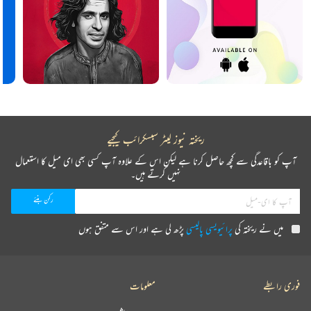
ریختہ نیوز لیٹر سبسکرائب کیجیے
آپ کو باقاعدگی سے کچھ حاصل کرنا ہے لیکن اس کے علاوہ آپ کسی بھی ای میل کا استعمال
نہیں کرتے ہیں۔
میں نے ریختہ کی
پرائیویسی پالیسی
پڑھ لی ہے اور اس سے متفق ہوں
فوری رابطے
معلومات