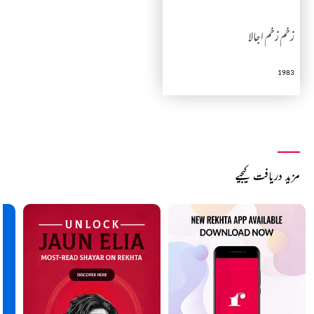
زخم زخم اجالا
1983
مزید دریافت کیجیے