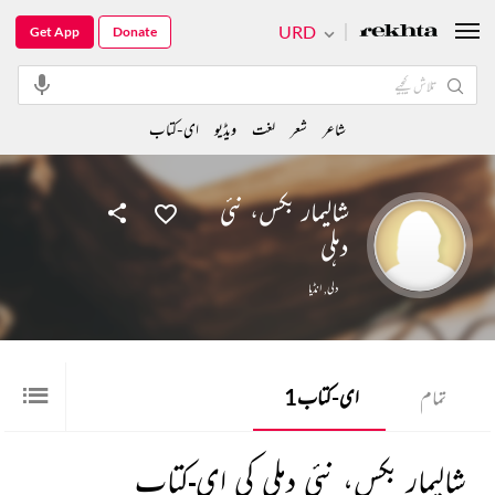
URD
Get App
Donate
شاعر
شعر
لغت
ویڈیو
ای-کتاب
شالیمار بکس، نئی
دہلی
دلی
,
انڈیا
تمام
ای-کتاب
1
شالیمار بکس، نئی دہلی کی ای-کتاب