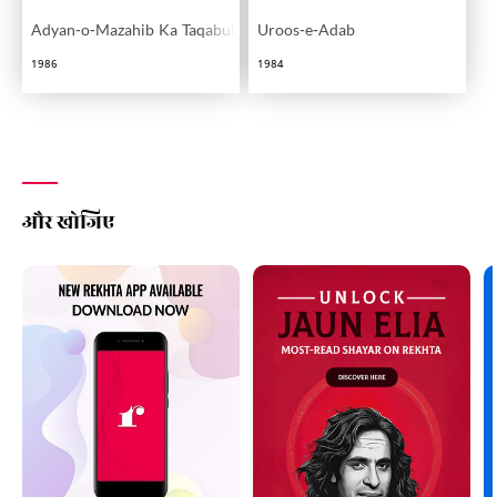
Adyan-o-Mazahib Ka Taqabuli Mutala
Uroos-e-Adab
1986
1984
और खोजिए