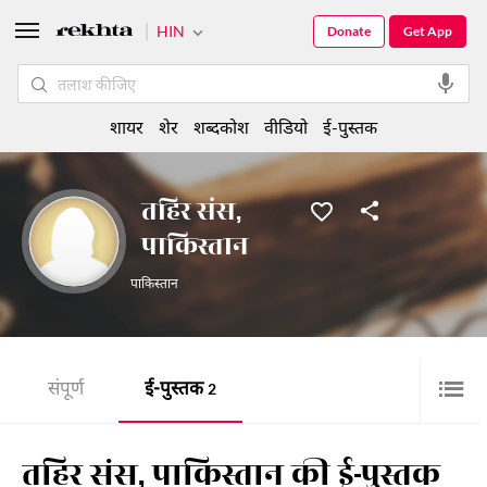
HIN
Donate
Get App
शायर
शेर
शब्दकोश
वीडियो
ई-पुस्तक
तहिर संस,
पाकिस्तान
पाकिस्तान
संपूर्ण
ई-पुस्तक
2
तहिर संस, पाकिस्तान की ई-पुस्तक