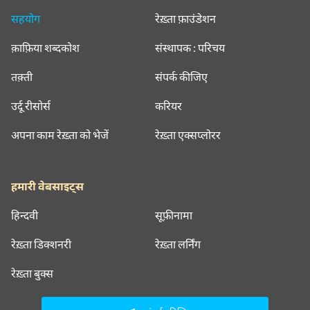
सहयोग
रेख़्ता फ़ाउंडेशन
क़ाफ़िया शब्दकोश
संस्थापक : परिचय
तक़्ती
संपर्क कीजिए
उर्दू रीसोर्स
करियर
अपना काम रेख़्ता को भेजें
रेख़्ता एक्सप्लोरर
हमारी वेबसाइट्स
हिन्दवी
सूफ़ीनामा
रेख़्ता डिक्शनरी
रेख़्ता लर्निंग
रेख़्ता बुक्स