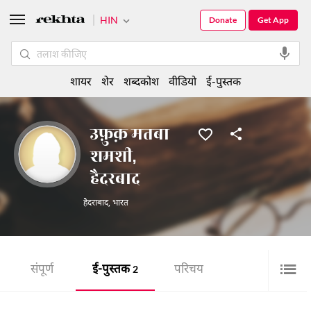
HIN
Donate
Get App
शायर
शेर
शब्दकोश
वीडियो
ई-पुस्तक
उफ़ुक़ मतबा
शमशी,
हैदरबाद
हैदराबाद
,
भारत
संपूर्ण
ई-पुस्तक
परिचय
2