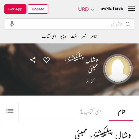
URD
Get App
Donate
شاعر
شعر
لغت
ویڈیو
ای-کتاب
وشال پبلیکیشنز،
ممبئی
ممبئی
,
انڈیا
تمام
ای-کتاب
1
وشال پبلیکیشنز، ممبئی