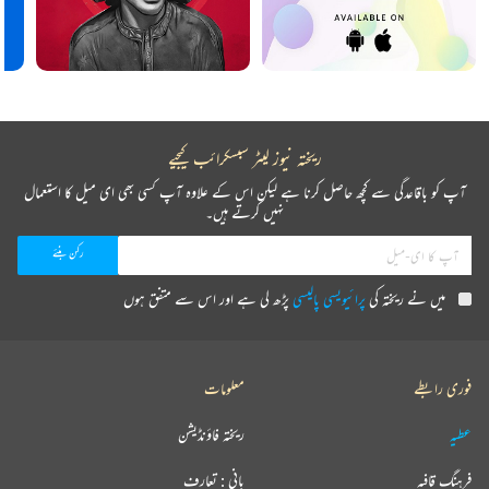
ریختہ نیوز لیٹر سبسکرائب کیجیے
آپ کو باقاعدگی سے کچھ حاصل کرنا ہے لیکن اس کے علاوہ آپ کسی بھی ای میل کا استعمال
نہیں کرتے ہیں۔
میں نے ریختہ کی
پرائیویسی پالیسی
پڑھ لی ہے اور اس سے متفق ہوں
فوری رابطے
معلومات
عطیہ
ریختہ فاؤنڈیشن
فرہنگ قافیہ
بانی : تعارف