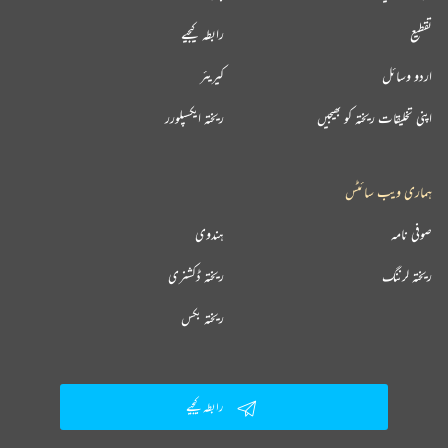
تقطیع
رابطہ کیجیے
اردو وسائل
کیریئر
اپنی تخلیقات ریختہ کو بھیجیں
ریختہ ایکسپلورر
ہماری ویب سائٹس
صوفی نامہ
ہندوی
ریختہ لرننگ
ریختہ ڈکشنری
ریختہ بکس
رابطہ کیجیے