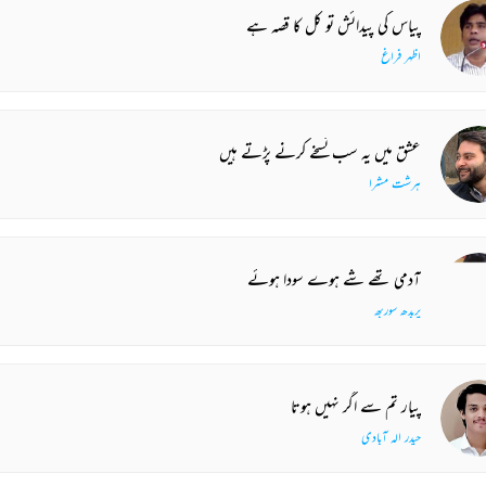
پیاس کی پیدائش تو کل کا قصہ ہے
اظہر فراغ
عشق میں یہ سب نسخے کرنے پڑتے ہیں
ہرشت مشرا
آدمی تھے شے ہوے سودا ہوئے
پربدھ سوربھ
پیار تم سے اگر نہیں ہوتا
حیدر الہ آبادی