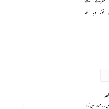
کھڑے 
تھے 
 
توڑ 
دیا 
تھا 
طعہ
ہیں مرد محبت نہیں کرتا