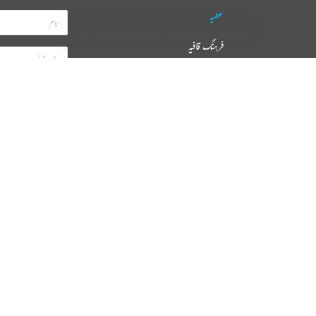
ریختہ نیوز لیٹر سبسکرائب کیجیے
پ کو باقاعدگی سے کچھ حاصل کرنا ہے لیکن اس کے علاوہ آپ کسی بھی ای میل کا استعمال نہیں کرتے
ہیں۔
میں نے ریختہ کی
پرائیویسی پالیسی
پڑھ لی ہے اور اس سے متفق ہوں
فوری رابطے
رابطہ کیجیے
عطیہ
فرہنگ قافیہ
تقطیع