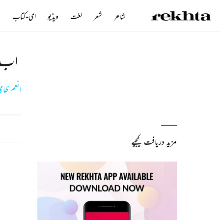
شاعر
شعر
لغت
ویڈیو
ای-کتاب
ن
اب ل
انعم ظام
مزید دریافت کیجیے