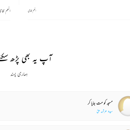
انعم ظام
انعم ظامی
آپ یہ بھی پڑھ سکتے
ہماری پسند
مسجد کو مت جایا کر
سیدہ عرشیہ حق