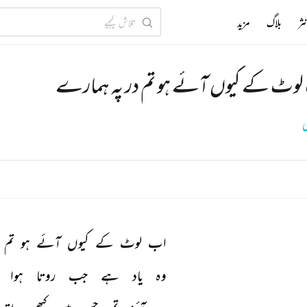
ثر
بلاگ
مزید
وٹ کے کیوں آئے ہو تم در پہ ہمارے
ی
اب 
لوٹ 
کے 
کیوں 
آئے 
ہو 
تم 
وہ 
یاد 
ہے 
جب 
روتا 
ہوا 