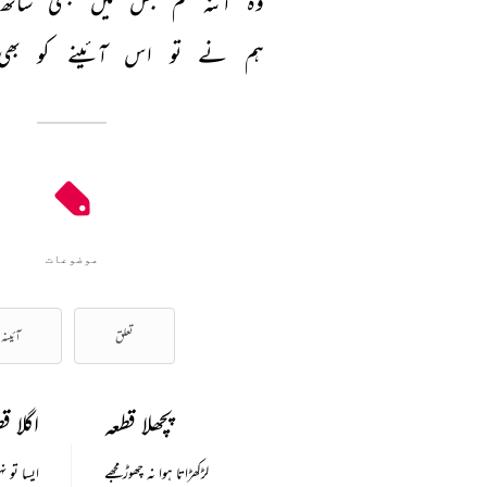
وہ 
آئنہ 
تم 
جس 
میں 
کبھی 
ساتھ 
ہم 
نے 
تو 
اس 
آئینے 
کو 
بھی
موضوعات
تعلق
آئینہ
پچھلا قطعہ
اگلا ق
لڑکھڑاتا ہوا نہ چھوڑ مجھے
ایسا تو ن