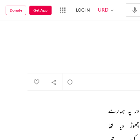
URD
LOG IN
Donate
Get App
در 
پہ 
ہمارے 
چھوڑ 
دیا 
تھا 