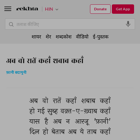
HIN
Donate
Get App
शायर
शेर
शब्दकोश
वीडियो
ई-पुस्तक
अब वो रातें कहाँ शबाब कहाँ
फ़ानी बदायुनी
अब 
वो 
रातें 
कहाँ 
शबाब 
कहाँ 
हो 
गई 
सुब्ह 
वक़्त-ए-ख़्वाब 
कहाँ 
यास 
है 
अब 
न 
आरज़ू 
'फ़ानी' 
दिल 
हो 
बेताब 
अब 
ये 
ताब 
कहाँ 