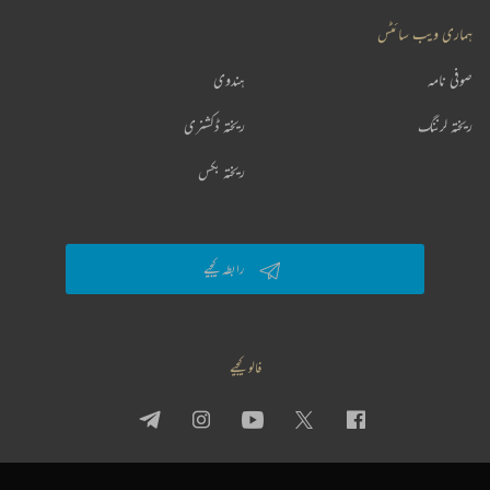
ہماری ویب سائٹس
صوفی نامہ
ہندوی
ریختہ لرننگ
ریختہ ڈکشنری
ریختہ بکس
رابطہ کیجیے
فالو کیجیے