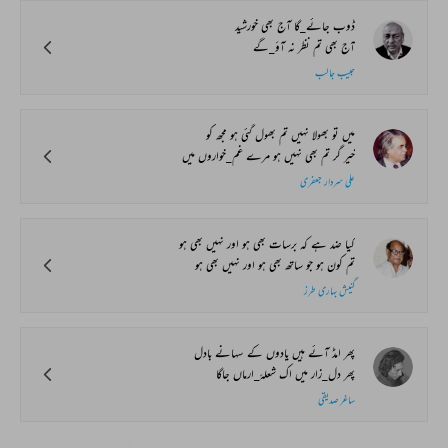
ڈوب جائے_گا آج بھی خورشید
آج بھی تم نظر نہ آؤ_گے
حبیب جالب
میں تو بھولا نہیں تم بھول گئی ہو مجھ کو
خیر گر تم بھی نہیں ہو مرے غم_خواروں میں
علی سردار جعفری
کیا ضد ہے کہ برسات بھی ہو اور نہیں بھی ہو
تم کون ہو جو ساتھ بھی ہو اور نہیں بھی ہو
گنیش بہاری طرز
پھر امڈ آئے ہیں یادوں کے سہانے بادل
پھر دل_زار میں اک شعلۂ_ارماں جاگا
ساغر صدیقی