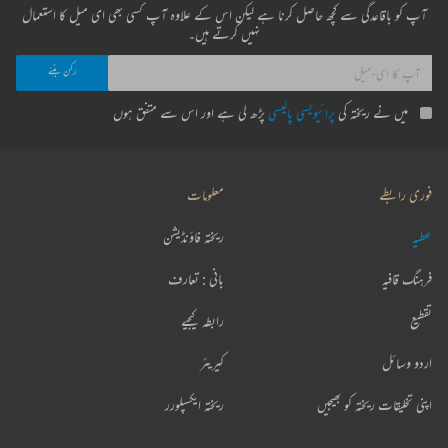
آپ کو باقاعدگی سے کچھ حاصل کرنا ہے لیکن اس کے علاوہ آپ کسی بھی ای میل کا استعمال
نہیں کرتے ہیں۔
میں نے ریختہ کی
پرائیویسی پالیسی
پڑھ لی ہے اور اس سے متفق ہوں
فوری رابطے
معلومات
عطیہ
ریختہ فاؤنڈیشن
فرہنگ قافیہ
بانی : تعارف
تقطیع
رابطہ کیجیے
اردو وسائل
کیریئر
اپنی تخلیقات ریختہ کو بھیجیں
ریختہ ایکسپلورر