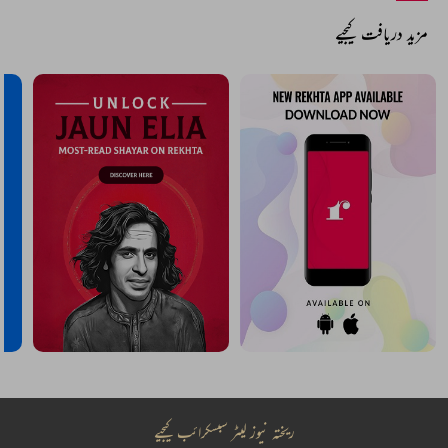
مزید دریافت کیجیے
ریختہ نیوز لیٹر سبسکرائب کیجیے