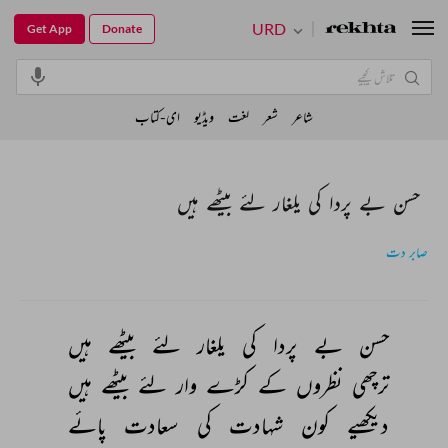
URD
Get App
Donate
شاعر
شعر
لغت
ویڈیو
ای-کتاب
حسن بے پردا کی یلغار لئے بیٹھے ہیں
صابر دت
حسن 
بے 
پردا 
کی 
یلغار 
لئے 
بیٹھے 
ہیں 
ترچھی 
نظروں 
کے 
کڑے 
وار 
لئے 
بیٹھے 
ہیں 
دیکھیے 
کون 
شہادت 
کی 
سعادت 
پائے 