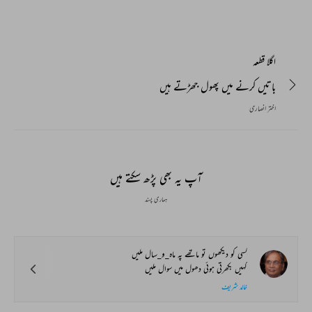
اگلا قطعہ
باتیں کرنے میں پھول جھڑتے ہیں
اختر انصاری
آپ یہ بھی پڑھ سکتے ہیں
ہماری پسند
کسی کو دیکھوں تو ماتھے پہ ماہ_و_سال ملیں
کہیں بکھرتی ہوئی دھول میں سوال ملیں
خالد شریف