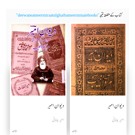
کتاب کے متعلقہ نتیجہ
"deewan e ameer miraat ul ghaib ameer minai ebooks"
دیوان امیر
دیوان امیر
امیر مینائی
امیر مینائی
دیوان
دیوان