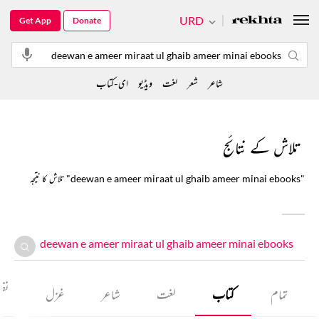
URD
Get App
Donate
شاعر
شعر
لغت
ویڈیو
ای-کتاب
تلاش کے نتائج
تلاش کا نتیجہ "deewan e ameer miraat ul ghaib ameer minai ebooks"
تمام
کتاب
لغت
شاعر
غزل
نظ