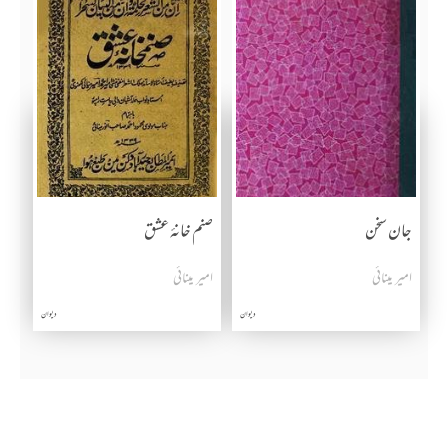
جان سخن
صنم خانۂ عشق
امیر مینائی
امیر مینائی
دیوان
دیوان