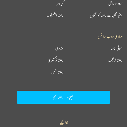
اردو وسائل
کیریئر
اپنی تخلیقات ریختہ کو بھیجیں
ریختہ ایکسپلورر
ہماری ویب سائٹس
صوفی نامہ
ہندوی
ریختہ لرننگ
ریختہ ڈکشنری
ریختہ بکس
رابطہ کیجیے
فالو کیجیے