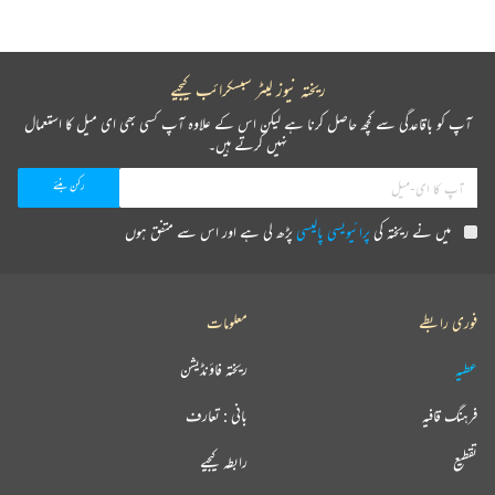
ریختہ نیوز لیٹر سبسکرائب کیجیے
آپ کو باقاعدگی سے کچھ حاصل کرنا ہے لیکن اس کے علاوہ آپ کسی بھی ای میل کا استعمال
نہیں کرتے ہیں۔
میں نے ریختہ کی
پرائیویسی پالیسی
پڑھ لی ہے اور اس سے متفق ہوں
فوری رابطے
معلومات
عطیہ
ریختہ فاؤنڈیشن
فرہنگ قافیہ
بانی : تعارف
تقطیع
رابطہ کیجیے