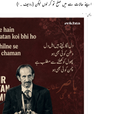
اپنے حالات سے میں صلح تو کر لوں لیکن (ردیف .. ا)
رئیس فروغ