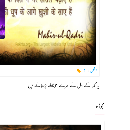
ترغیبی
+
1
یہ کہہ کے دل نے مرے حوصلے بڑھائے ہیں
مجوزہ