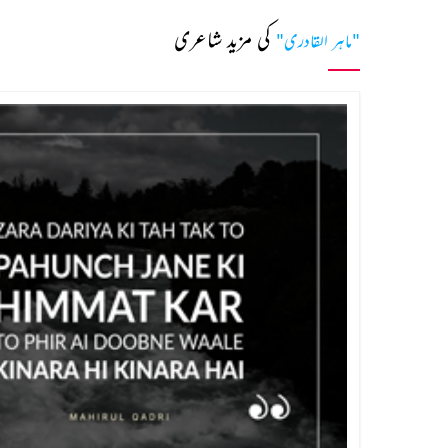
کی مزید شاعری
"ماہر القادری"