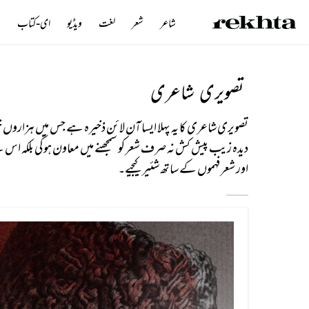
شاعر
شعر
لغت
ویڈیو
ای-کتاب
ن
تصویری شاعری
تصویری شاعری کا یہ پہلا ایسا آن لائن ذخیرہ ہے جس میں ہزارو
دیدہ زیب پیش کش نہ صرف شعر کو سمجھنے میں معاون ہوگی بلکہ اس
اور شعر فہموں کے ساتھ شئیر کیجیے۔