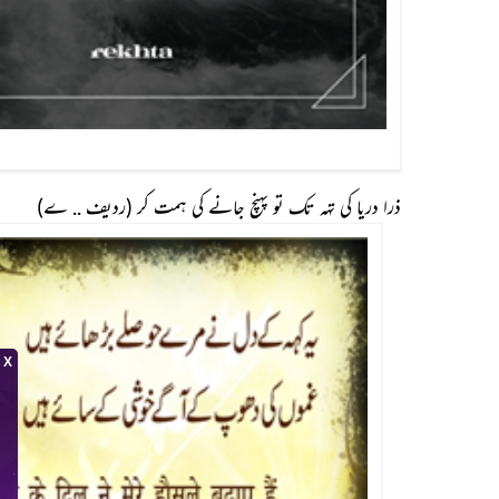
ذرا دریا کی تہہ تک تو پہنچ جانے کی ہمت کر (ردیف .. ے)