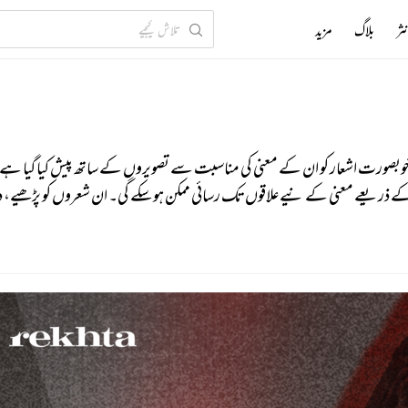
ثر
بلاگ
مزید
ں خوبصورت اشعار کو ان کے معنی کی مناسبت سے تصویروں کے ساتھ پیش کیا گیا ہے۔
 کے ذریعے معنی کے نیےعلاقوں تک رسائی ممکن ہو سکے گی۔ ان شعروں کو پڑھیے، د