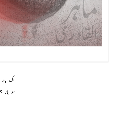
اک 
بار 
سو 
بار 
جن