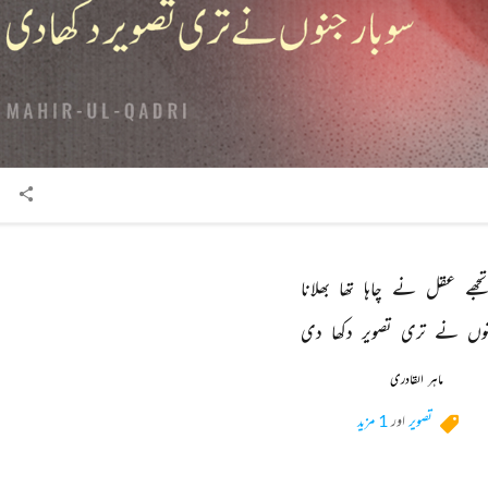
تجھے 
عقل 
نے 
چاہا 
تھا 
بھلانا 
وں 
نے 
تری 
تصویر 
دکھا 
دی 
ماہر القادری
تصویر
اور
1 مزید