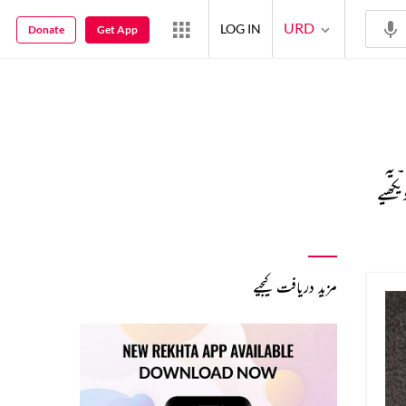
URD
LOG IN
Donate
Get App
 یہ
یکھیے
مزید دریافت کیجیے