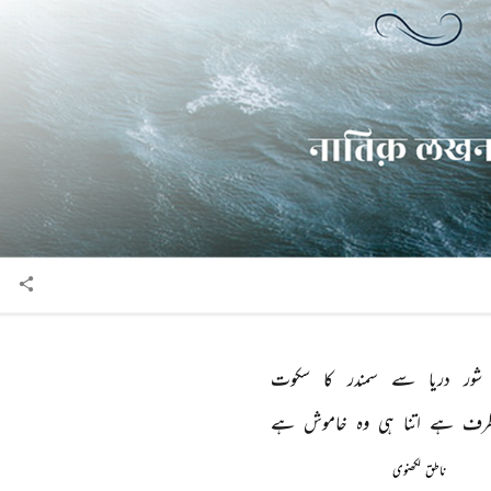
شور 
دریا 
سے 
سمندر 
کا 
سکوت 
رف 
ہے 
اتنا 
ہی 
وہ 
خاموش 
ہے 
ناطق لکھنوی