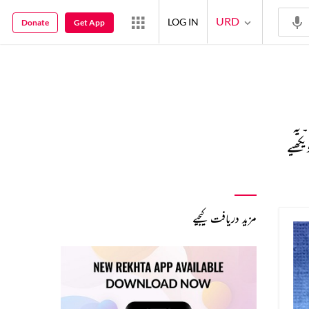
URD
LOG IN
Donate
Get App
 یہ
یکھیے
مزید دریافت کیجیے