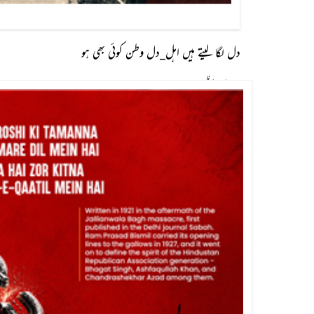
دل لگا لیتے ہیں اہل_دل وطن کوئی بھی ہو
باصر سلطان کاظمی