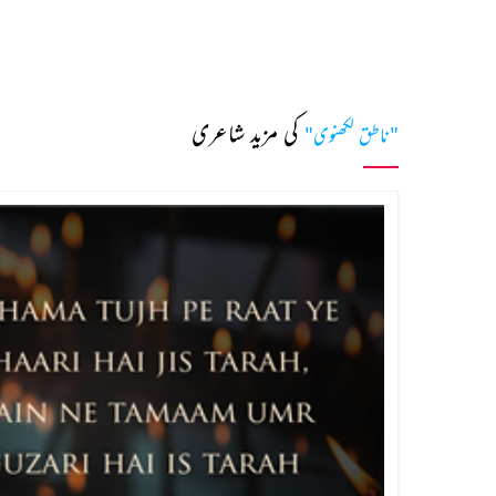
کی مزید شاعری
"ناطق لکھنوی"