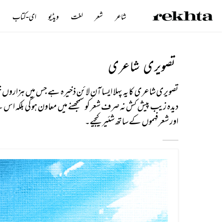
شاعر
شعر
لغت
ویڈیو
ای-کتاب
ن
تصویری شاعری
تصویری شاعری کا یہ پہلا ایسا آن لائن ذخیرہ ہے جس میں ہزارو
دیدہ زیب پیش کش نہ صرف شعر کو سمجھنے میں معاون ہوگی بلکہ اس
اور شعر فہموں کے ساتھ شئیر کیجیے۔