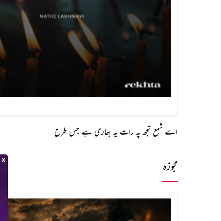
اے شمع تجھ پہ رات یہ بھاری ہے جس طرح
مجوزہ