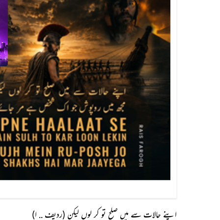
اپنے حالات سے میں صلح تو کر لوں لیکن (ردیف .. ا)