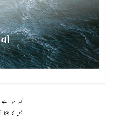
کہہ 
رہا 
ہے 
جس 
کا 
جتنا 
ظ