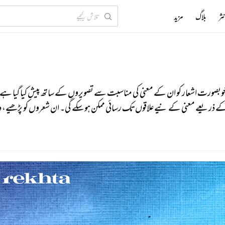
ثر
بلاگ
مزید
ں خوبصورت اشعار کو ان کے معنی کی مناسبت سے تصویروں کے ساتھ پیش کیا گیا ہے۔
 کے ذریعے معنی کے نیےعلاقوں تک رسائی ممکن ہو سکے گی۔ ان شعروں کو پڑھیے، د