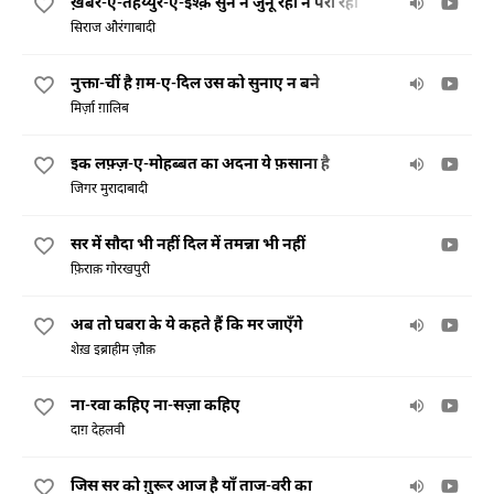
ख़बर-ए-तहय्युर-ए-इश्क़ सुन न जुनूँ रहा न परी रही
सिराज औरंगाबादी
नुक्ता-चीं है ग़म-ए-दिल उस को सुनाए न बने
मिर्ज़ा ग़ालिब
इक लफ़्ज़-ए-मोहब्बत का अदना ये फ़साना है
जिगर मुरादाबादी
सर में सौदा भी नहीं दिल में तमन्ना भी नहीं
फ़िराक़ गोरखपुरी
अब तो घबरा के ये कहते हैं कि मर जाएँगे
शेख़ इब्राहीम ज़ौक़
ना-रवा कहिए ना-सज़ा कहिए
दाग़ देहलवी
जिस सर को ग़ुरूर आज है याँ ताज-वरी का