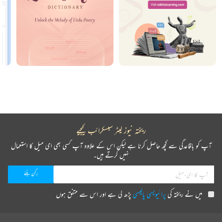
ریختہ نیوز لیٹر سبسکرائب کیجیے
آپ کو باقاعدگی سے کچھ حاصل کرنا ہے لیکن اس کے علاوہ آپ کسی بھی ای میل کا استعمال
نہیں کرتے ہیں۔
میں نے ریختہ کی
پرائیویسی پالیسی
پڑھ لی ہے اور اس سے متفق ہوں