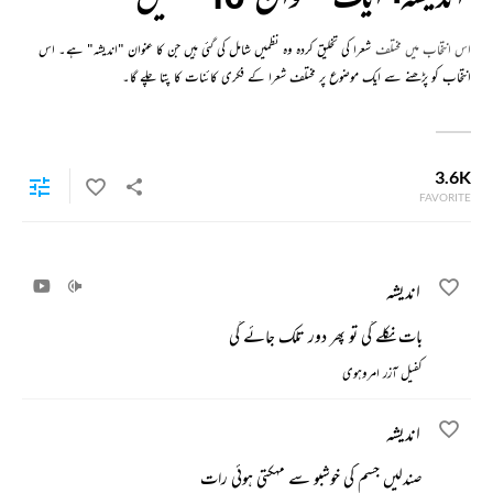
اس انتخاب میں مختلف
شعرا کی تخلیق کردہ وہ نظمیں شامل کی گئی ہیں جن کا عنوان "اندیشہ" ہے۔ اس
انتخاب کو پڑھنے سے ایک موضوع پر مختلف شعرا کے فکری کائنات کا پتا چلے گا۔
3.6K
FAVORITE
اندیشہ
بات نکلے گی تو پھر دور تلک جائے گی
کفیل آزر امروہوی
اندیشہ
صندلیں جسم کی خوشبو سے مہکتی ہوئی رات