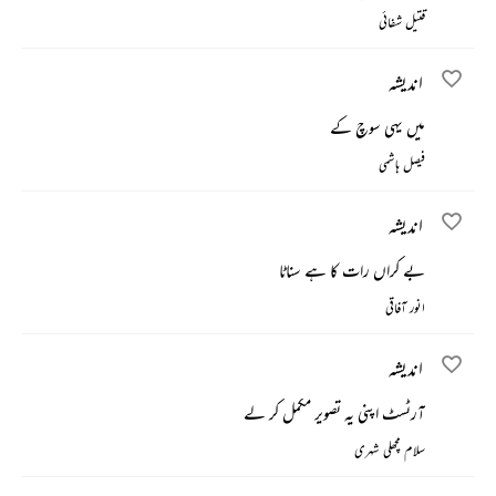
قتیل شفائی
اندیشہ
میں یہی سوچ کے
فیصل ہاشمی
اندیشہ
بے کراں رات کا ہے سناٹا
انور آفاقی
اندیشہ
آرٹسٹ اپنی یہ تصویر مکمل کر لے
سلام مچھلی شہری