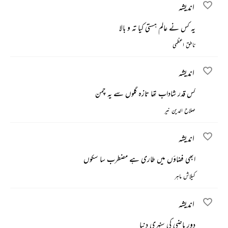
اندیشہ
یہ کس نے عالم ہستی کیا تہ و بالا
ناطق اعظمی
اندیشہ
کس قدر شاداب تھا تازہ گلوں سے یہ چمن
صلاح الدین نیر
اندیشہ
ابھی فضاؤں میں طاری ہے مضطرب سا سکوں
کیلاش ماہر
اندیشہ
دور ماضی کی سنہری دنیا