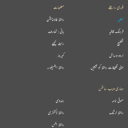
فوری رابطے
معلومات
عطیہ
ریختہ فاؤنڈیشن
فرہنگ قافیہ
بانی : تعارف
تقطیع
رابطہ کیجیے
اردو وسائل
کیریئر
اپنی تخلیقات ریختہ کو بھیجیں
ریختہ ایکسپلورر
ہماری ویب سائٹس
صوفی نامہ
ہندوی
ریختہ لرننگ
ریختہ ڈکشنری
ریختہ بکس