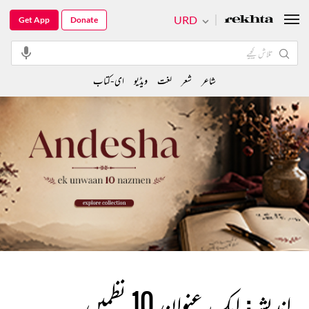
URD
Get App
Donate
شاعر
شعر
لغت
ویڈیو
ای-کتاب
اندیشہ: ایک عنوان 10 نظمیں