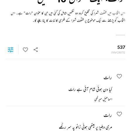
اس انتخاب میں مختلف
شعرا کی تخلیق کردہ وہ نظمیں شامل کی گئی ہیں جن کا عنوان "رات" ہے۔ اس
انتخاب کو پڑھنے سے ایک موضوع پر مختلف شعرا کے فکری کائنات کا پتا چلے گا۔
537
FAVORITE
رات
گیا دن ہوئی شام آئی ہے رات
اسماعیل میرٹھی
رات
مری دہلیز پر بیٹھی ہوئی زانو پہ سر رکھے