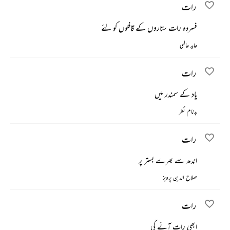
رات
فسردہ رات ستاروں کے قافلوں کو لئے
عابد عالمی
رات
یاد کے سمندر میں
بدنام نظر
رات
اندھ سے بھرے بستر پر
صلاح الدین پرویز
رات
ابھی رات آئے گی