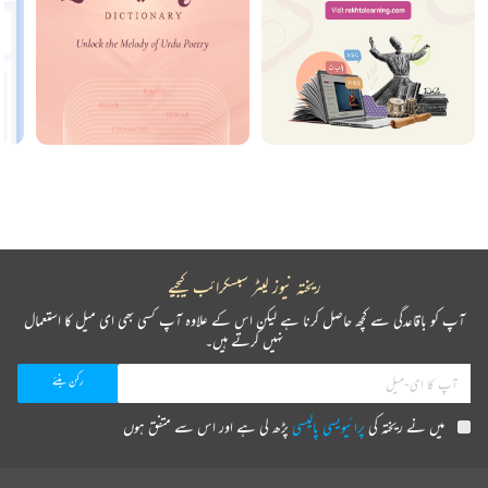
ریختہ نیوز لیٹر سبسکرائب کیجیے
آپ کو باقاعدگی سے کچھ حاصل کرنا ہے لیکن اس کے علاوہ آپ کسی بھی ای میل کا استعمال
نہیں کرتے ہیں۔
میں نے ریختہ کی
پرائیویسی پالیسی
پڑھ لی ہے اور اس سے متفق ہوں