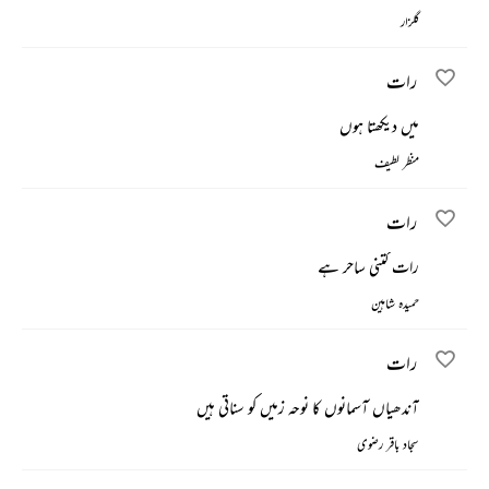
گلزار
رات
میں دیکھتا ہوں
منظر لطیف
رات
رات کتنی ساحر ہے
حمیدہ شاہین
رات
آندھیاں آسمانوں کا نوحہ زمیں کو سناتی ہیں
سجاد باقر رضوی