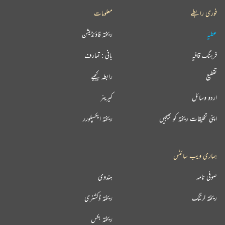
فوری رابطے
معلومات
عطیہ
ریختہ فاؤنڈیشن
فرہنگ قافیہ
بانی : تعارف
تقطیع
رابطہ کیجیے
اردو وسائل
کیریئر
اپنی تخلیقات ریختہ کو بھیجیں
ریختہ ایکسپلورر
ہماری ویب سائٹس
صوفی نامہ
ہندوی
ریختہ لرننگ
ریختہ ڈکشنری
ریختہ بکس