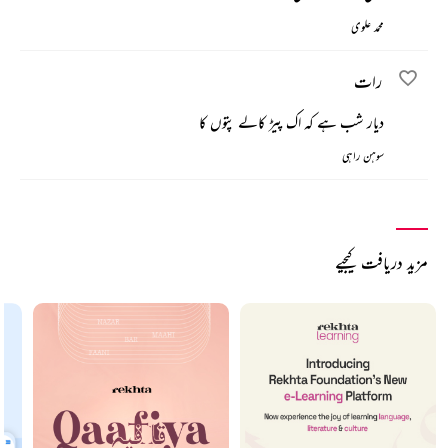
محمد علوی
رات
دیار شب ہے کہ اک پیڑ کالے پتوں کا
سوہن راہی
مزید دریافت کیجیے