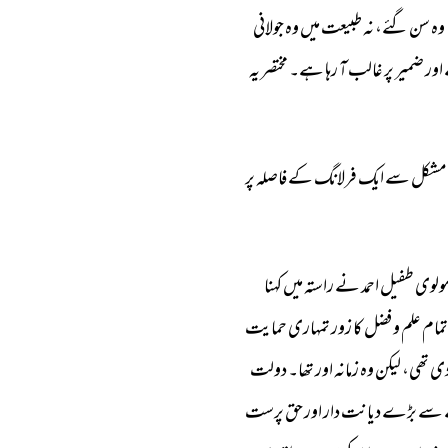
وہ 
سن 
گئے، 
نہ 
طبیعت 
میں 
وہ 
جولانی 
اور 
ضمیر 
پر 
غالب 
آ 
رہا 
ہے۔ 
مختصر 
یہ 
مشکل 
سے 
ایک 
فرلانگ 
کے 
فاصلہ 
پر 
ولوی 
طفیل 
احمد 
نے 
راستہ 
میں 
کہنا 
تمام 
علم 
و 
فضل 
کا 
زور 
تمہاری 
حمایت 
ی 
تھی، 
لیکن 
وہ 
زمانہ 
اور 
تھا۔ 
دولت 
سے 
بڑے 
دیانت 
دار 
اور 
حق 
پرست 