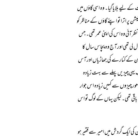
 
کے 
لیے 
بلایا 
گیا۔ 
وہ 
اسی 
گاؤں 
میں 
یشن 
پر 
اترا 
تو 
اپنے 
گاؤں 
کے 
مناظر 
کو 
نظر 
آئی 
وہ 
اس 
کی 
اپنی 
عمر 
تھی۔ 
جس 
ل 
لی 
تھی 
اور 
آج 
وہ 
پچاس 
سال 
کا 
ن 
کے 
کنارے 
کی 
جھاڑیاں 
اور 
آس 
 
یہی 
چیزیں 
پہلے 
سے 
بہت 
زیادہ 
ور 
چیزوں 
سے 
کہیں 
زیادہ 
اس 
جوار 
باقی 
تھی۔ 
لیکن 
یہاں 
کے 
لوگ 
تو 
اس 
 
کی 
ایک 
گردش 
میں 
امیر 
سے 
فقیر 
ہو 