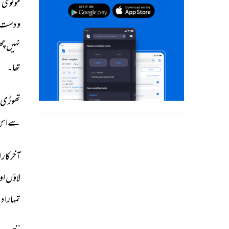
مولوی 
ط
و 
دست 
نہیں 
چھو
تھا۔ 
تھوڑی 
سےاس 
آخرکار 
ا
لاؤں 
اور
تمہارا 
دیا