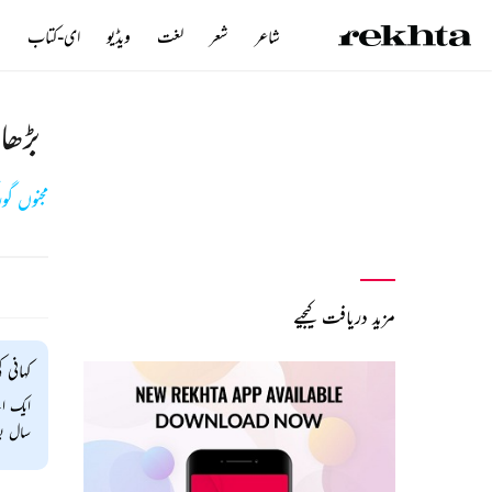
شاعر
شعر
لغت
ویڈیو
ای-کتاب
ن
بڑھاپ
مجنوں گو
مزید دریافت کیجیے
کہانی ک
ایک ای
سال بع