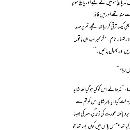
 
کہ 
پانچ 
سو 
میں 
نے 
لیے 
اور 
پانچ 
سو 
پر 
ت 
مند 
تھے 
اور 
میں 
فاقہ 
بھی 
کیسا 
ترقی 
کر 
رہا 
تھا۔ 
مجھے 
تم 
پر 
حسد 
ور 
تمہارا 
نام۔ 
مگر 
خیراب 
ان 
باتوں 
یں 
اور 
بھول 
جائیں۔‘‘ 
ل 
رہا؟‘‘ 
ہا، 
’’نہ 
جانے 
اس 
کو 
کیا 
ہو 
گیا 
تھا 
شاید 
وخت 
کیا، 
یا 
پھر 
شاید 
اس 
کو 
تم 
سے 
برو 
باختہ 
عورت 
کی 
زندگی 
بسر 
کی 
جیسا 
کیا 
تھا؟ 
آس 
پاس 
میں 
کون 
ایسا 
تھا 
جو 