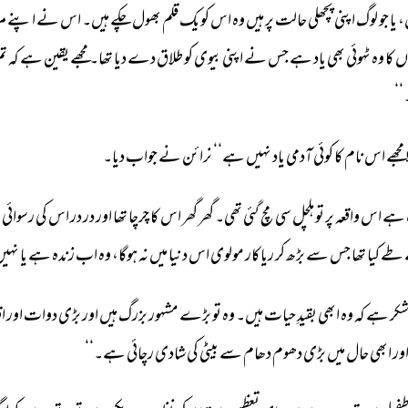
، 
یا 
جو 
لوگ 
اپنی 
پچھلی 
حالت 
پر 
ہیں 
وہ 
اس 
کو 
یک 
قلم 
بھول 
چکے 
ہیں۔ 
اس 
نے 
اپنے 
مز
ں 
کا 
وہ 
ٹہوئی 
بھی 
یاد 
ہے 
جس 
نے 
اپنی 
بیوی 
کو 
طلاق 
دے 
دیا 
تھا۔ 
مجھے 
یقین 
ہے 
کہ 
تم
‘‘ 
مجھے 
اس 
نام 
کا 
کوئی 
آدمی 
یاد 
نہیں 
ہے‘‘ 
نرائن 
نے 
جواب 
دیا۔ 
ہے 
اس 
واقعہ 
پر 
تو 
ہلچل 
سی 
مچ 
گئی 
تھی۔ 
گھر 
گھر 
اس 
کا 
چرچا 
تھا 
اور 
در 
در 
اس 
کی 
رسوائی،
طے 
کیا 
تھا 
جس 
سے 
بڑھ 
کر 
ریاکار 
مولوی 
اس 
دنیا 
میں 
نہ 
ہوگا، 
وہ 
اب 
زندہ 
ہے 
یا 
نہیں
کر 
ہے 
کہ 
وہ 
ابھی 
بقیدِ 
حیات 
ہیں۔ 
وہ 
تو 
بڑے 
مشہور 
بزرگ 
ہیں 
اور 
بڑی 
دوات 
اور 
اق
ور 
ابھی 
حال 
میں 
بڑی 
دھوم 
دھام 
سے 
بیٹی 
کی 
شادی 
رچائی 
ہے۔‘‘ 