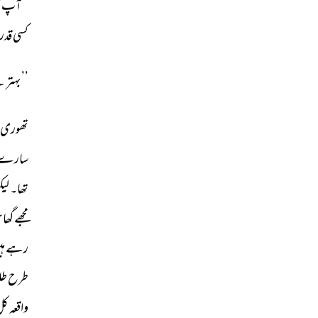
’’آپ 
ز
کسی 
قدر 
’’بہتر 
ہ
تھوری 
سارے 
تھا۔ 
لیک
مجھے 
گھا
رہے 
ہی
طرح 
طل
واقعہ 
کل