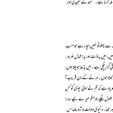
لہ 
کرنا 
ہے۔‘‘ 
احمد 
نے 
سنجیدگی 
اور 
 
سے 
پہلو 
تو 
نہیں 
بچا 
رہے 
ہو؟ 
اب 
میں، 
میں 
بدذات 
اور 
بداعمال 
ضرور 
ی 
گزر 
چکی 
ہے۔ 
میں 
بڈھا 
ہو 
چلاہوں، 
ھتا 
ہوں۔ 
مرنے 
کے 
دن 
قریب 
آ 
 
یاد 
ہے 
کہ 
تم 
نے 
اپنی 
بیوی 
کو 
کس 
بھول 
چکے 
ہو 
مگر 
میرے 
لیے 
سارا 
ر 
تھا۔ 
دنیوی 
دولت 
و 
ثروت 
اس 