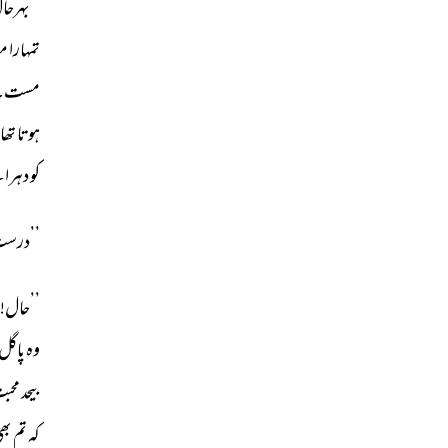
’’بہرحا
تمہارا 
مع
مست۔
ہوتا 
تھا
کو 
دہران
’’درست
’’حال! 
وہ 
پاگل 
بیحد 
محبت
کہ 
تم 
بھی