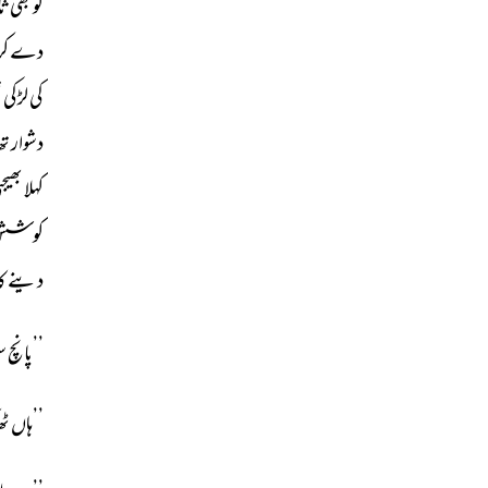
کو 
بھی 
ثا
دے 
کر
کی 
لڑکی 
ت
دشوار 
تھ
کہلا 
بھیجت
کوشش
دینے 
کا
’’پانچ 
سو
’’ہاں 
ٹھ