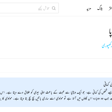
ثر
بلاگ
مزید
ا
رکھپوری
ی کہانی
سے شخص کی کہانی ہے، جو ایک ویشیا سے محبت کے باعث اپنی بیوی کو طلاق دے دیتا ہے۔ اس ک
د جب وہ دوبارہ اس گاؤں میں آتا ہے تو مولوی اسے ساری باتیں سچ سچ بتا دیتا ہے۔ مولوی کا بیان س