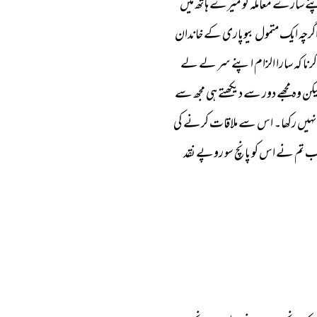
ے 
سارے 
معاملہ 
کو 
میرے 
ہاتھ 
میں 
گرچہ 
ایک 
متمول 
بیوپاری 
کے 
خاندان 
کرنا 
کہ 
سارا 
الزام 
اپنے 
سر 
لے 
لے 
یکن 
وہ 
مجھے 
دور 
سے 
دیکھتے 
ہی 
مجھ 
سے 
نہیں 
رکھا۔ 
اس 
سے 
ملاقات 
کرنے 
کی 
ب 
تم 
نے 
اس 
کو 
پانچ 
سو 
روپے 
نقد 