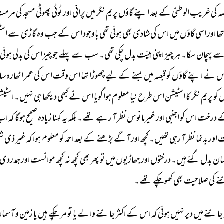
 
کی 
غریب 
الوطنی 
کے 
بعد 
اپنے 
گاؤں 
پریم 
نگر 
میں 
پرانی 
اور 
ٹوٹی 
پھوٹی 
مسجد 
کی 
مرمت
ھا 
اور 
اسی 
گاؤں 
میں 
اس 
کی 
شادی 
بھی 
ہوئی 
تھی 
باوجود 
اس 
کے 
جب 
وہ 
گاڑی 
سے 
اسٹ
ے 
پہچان 
سکا۔ 
ہر 
چیز 
اپنی 
ہیئت 
بدل 
چکی 
تھی۔ 
سب 
سے 
پہلے 
جو 
چیز 
اس 
کی 
بدلی 
ہوئی 
س 
نے 
اپنے 
گاؤں 
کو 
قبصہ 
میں 
بسنے 
کے 
لیے 
چھوڑا 
تھا 
اس 
وقت 
اس 
کی 
عمر 
اٹھارہ 
سا
 
کو 
پریم 
نگر 
کا 
اسٹیشن 
اس 
طرح 
نیا 
معلوم 
ہوا 
گویا 
اس 
نے 
کبھی 
دیکھا 
ہی 
نہیں۔ 
اسٹیش
 
درخت 
اس 
کو 
اجنبی 
اور 
غیرمانوس 
نظر 
آ 
رہے 
تھے۔ 
بلکہ 
یہ 
کہنا 
زیادہ 
صحیح 
ہوگا 
کہ 
اب
 
اور 
بدنما 
نظر 
آ 
رہی 
تھیں۔ 
کچھ 
اور 
آگے 
بڑھنے 
کے 
بعد 
احمد 
کو 
معلوم 
ہوا 
کہ 
غیر 
ذی 
شع
ان 
بدل 
گئے 
ہیں۔ 
درختوں 
اور 
جھاڑیوں 
میں 
تو 
پھر 
بھی 
کچھ 
نہ 
کچھ 
موانست 
اور 
ہمدردی 
ے 
کی 
صلاحیت 
بھی 
کھوچکے 
تھے۔ 
جاننے 
میں 
دیر 
نہیں 
ہوئی 
کہ 
اس 
کے 
اکثر 
جاننے 
والے 
یا 
تو 
مر 
چکے 
ہیں 
یا 
زمین 
و 
آسمان