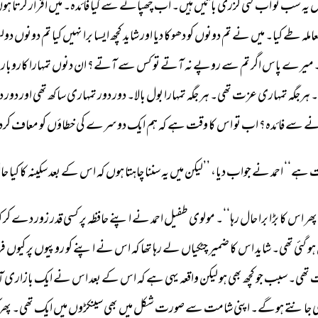
ل 
یہ 
سب 
تو 
اب 
گئی 
گزری 
باتیں 
ہیں۔ 
اب 
چھپانے 
سے 
کیا 
فائدہ۔ 
میں 
اقرار 
کرتا 
ہوں
املہ 
طے 
کیا۔ 
میں 
نے 
تم 
دونوں 
کو 
دھوکا 
دیا 
اور 
شاید 
کچھ 
ایسا 
برا 
نہیں 
کیا 
تم 
دونوں 
دول
میرے 
پاس 
اگر 
تم 
سے 
روپے 
نہ 
آتے 
تو 
کس 
سے 
آتے؟ 
ان 
دنوں 
تمہارا 
کاروبار 
۔ 
ہرجگہ 
تمہاری 
عزت 
تھی۔ 
ہر 
جگہ 
تمہارا 
بول 
بالا۔ 
دور 
دور 
تمہاری 
ساکھ 
تھی 
اور 
دور 
د
ے 
سے 
فائدہ؟ 
اب 
تو 
اس 
کا 
وقت 
ہے 
کہ 
ہم 
ایک 
دوسرے 
کی 
خطاؤں 
کو 
معاف 
کرد
 
ہے‘‘ 
احمد 
نے 
جواب 
دیا، 
’’لیکن 
میں 
یہ 
سننا 
چاہتا 
ہوں 
کہ 
اس 
کے 
بعد 
سکینہ 
کا 
کیا 
حا
پھر 
اس 
کا 
بڑا 
برا 
حال 
رہا‘‘۔ 
مولوی 
طفیل 
احمد 
نے 
اپنے 
حافظہ 
پر 
کسی 
قدر 
زور 
دے 
کر 
ک
ہو 
گئی 
تھی۔ 
شاید 
اس 
کا 
ضمیر 
چٹکیاں 
لے 
رہا 
تھا 
کہ 
اس 
نے 
اپنے 
کو 
روپیوں 
پر 
کیوں 
فر
 
تھی۔ 
سبب 
جو 
کچھ 
بھی 
ہو 
لیکن 
واقعہ 
یہی 
ہے 
کہ 
اس 
کے 
بعد 
اس 
نے 
ایک 
بازاری 
آ
 
جانتے 
ہوگے۔ 
اپنی 
شامت 
سے 
صورت 
شکل 
میں 
بھی 
سینکڑوں 
میں 
ایک 
تھی۔ 
پھر 