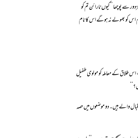
دور 
سے 
پوچھا 
’’کیوں 
نارائن 
تم 
کو 
 
اس 
کو 
بھولے 
نہ 
ہوگے 
اس 
کا 
نام 
 
اس 
طلاق 
کے 
معاملہ 
کو 
مولوی 
طفیل 
؟‘‘ 
بال 
والے 
ہیں۔ 
دو 
موضعوں 
میں 
حصہ 