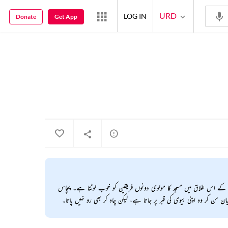
URD
LOG IN
Donate
Get App
ے اس طلاق میں مسجد کا مولوی دونوں فریقین کو خوب لوٹتا ہے۔ پچاس
ن کر وہ اپنی بیوی کی قبر پر جاتا ہے، لیکن چاہ کر بھی رو نہیں پاتا۔