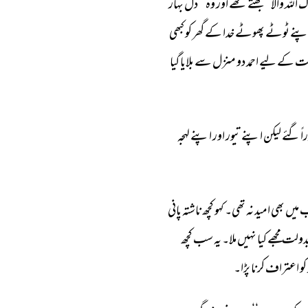
گ 
اللہ 
والا 
سمجھتے 
تھے 
اور 
وہ 
’’دل 
بہار 
پنے 
ٹوٹے 
پھوٹے 
خدا 
کے 
گھر 
کو 
کبھی 
ت 
کے 
لیے 
احمد 
دو 
منزل 
سے 
بلایا 
گیا 
اً 
گئے 
لیکن 
اپنے 
تیور 
اور 
اپنے 
لہجہ 
 
میں 
بھی 
امید 
نہ 
تھی۔ 
کہو 
کچھ 
ناشتہ 
پانی 
دولت 
مجھے 
کیا 
نہیں 
ملا۔ 
یہ 
سب 
کچھ 
کو 
اعتراف 
کرنا 
پڑا۔ 