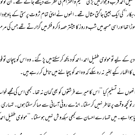
فیل 
احمد 
قرب 
و 
جوار 
میں 
بڑی 
تعظیم 
و 
احترام 
کی 
نظر 
سے 
دیکھے 
جاتے 
تھے۔ 
ان 
کو 
لو
بکار‘‘ 
کی 
ایک 
جیتی 
جاگتی 
مثال 
تھے۔ 
انہوں 
نے 
اپنی 
تمام 
ثروت 
پرستی 
کے 
باوجود 
ا
ڑا 
تھا 
اور 
اسی 
مسجد 
میں 
شب 
و 
روز 
کا 
بیشتر 
حصہ 
ذکر 
و 
فکر 
میں 
گزارتے 
تھے 
جس 
کی 
مرم
دیر 
کے 
لیے 
تو 
مولوی 
طفیل 
احمد، 
احمد 
کو 
دیکھ 
کر 
سکتے 
میں 
پڑ 
گئے۔ 
وہ 
اس 
کو 
پہچان 
تو 
فور
کا 
اظہار 
کیے 
بغیر 
نہ 
رہ 
سکے 
کہ 
وہ 
احمد 
کو 
پہچاننے 
میں 
تامل 
کر 
رہے 
ہیں۔ 
نھوں 
نے 
تسلیم 
کیا 
’’اس 
کا 
میرے 
فرشتوں 
کو 
بھی 
گمان 
نہ 
تھا۔ 
کبھی 
اس 
کی 
مجھے 
خواب
 
تو 
کچھ 
وقت 
پر 
خاطر 
نہیں 
کر 
سکتا۔ 
انڈے 
روٹی 
آسانی 
سے 
مہا 
کر 
سکتا 
ہوں۔ 
تمہاری 
ب
 
ہوا 
ہے۔ 
میں 
تمہارے 
احسان 
سے 
کبھی 
سبکدوش 
نہیں 
ہو 
سکتا۔‘‘ 
مولوی 
طفیل 
احمد 