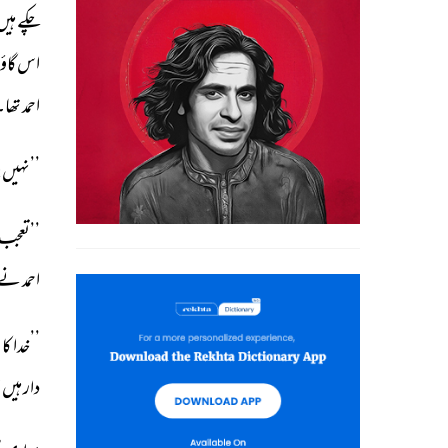
چکے 
ہیں
اس 
گاؤ
احمد 
تھا۔
’’نہیں! 
’’تعجب 
احمد 
نے 
’’خدا 
کا 
ش
دار 
ہیں 
ا