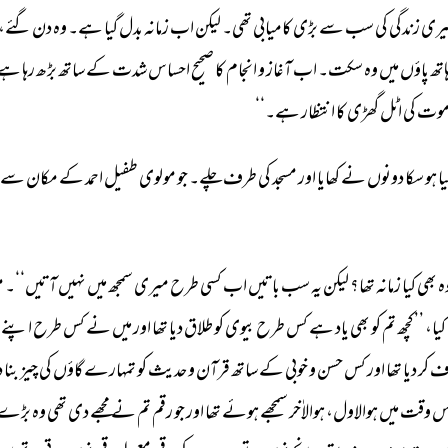
ری 
زندگی 
کی 
سب 
سے 
بڑی 
کامیابی 
تھی۔ 
لیکن 
اب 
زمانہ 
بدل 
گیا 
ہے۔ 
وہ 
دن 
گئے، 
اتھ 
پاؤں 
میں 
وہ 
سکت۔ 
اب 
آغاز 
و 
انجام 
کا 
صحیح 
احساس 
شدت 
کے 
ساتھ 
بڑھ 
رہا 
ہے 
وت 
کی 
اٹل 
گھڑی 
کا 
انتظار 
ہے۔‘‘ 
ا 
ہو 
سکا 
دونوں 
نے 
کھایا 
اور 
مسجد 
کی 
طرف 
چلے۔ 
جو 
مولوی 
طفیل 
احمد 
کے 
مکان 
سے 
ہ 
بھی 
کیا 
زمانہ 
تھا؟ 
لیکن 
یہ 
سب 
باتیں 
اب 
کسی 
طرح 
میری 
سمجھ 
میں 
نہیں 
آتیں‘‘۔ 
م
کیا، 
’’کچھ 
تم 
کو 
بھی 
یاد 
ہے 
کس 
طرح 
بیوی 
کو 
طلاق 
دیا 
تھا 
اور 
میں 
نے 
کس 
طرح 
اپنے 
ف 
کر 
دیا 
تھا 
اور 
کس 
حسن 
و 
خوبی 
کے 
ساتھ 
قرآن 
و 
حدیث 
کو 
تمہارے 
گاؤں 
کی 
چیز 
بنا 
د
س 
وقت 
میں 
ہوالاول، 
ہوالاٰخر 
سمجھے 
ہوئے 
تھا 
اور 
جو 
رقم 
تم 
نے 
مجھے 
دی 
تھی 
وہ 
بڑے 