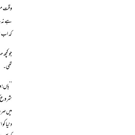
وقت 
می
ہے 
نہ 
ہ
کہ 
اب 
م
جو 
کچھ 
مہی
تھی۔ 
’’ہاں! 
و
شروع 
میں 
صر
دنیا 
کو 
ا