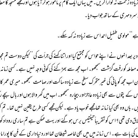
یادہ 
زحمت 
نہ 
گوارا 
کریں۔ 
میں 
یہاں 
ایک 
کام 
پر 
مامور 
ہوکر 
آیا 
ہوں 
اور 
مجھے 
مسجد 
کا 
معام
سردمہری 
کے 
ساتھ 
جواب 
دیا۔ 
ے‘‘ 
مولوی 
طفیل 
احمد 
اس 
سے 
زیادہ 
نہ 
کہہ 
سکے۔ 
دیر 
بعد 
انہوں 
نے 
اپنے 
حواس 
کو 
مجتمع 
کیا 
اور 
اتنا 
کہنے 
کی 
جرأت 
کی 
’’لیکن 
دوست 
تم 
مجھ
معاملہ 
کو 
رفت 
گزشت 
سمجھو۔ 
اب 
مجھ 
سے 
بھڑکنے 
کی 
کوئی 
وجہ 
نہیں 
ہے۔ 
کسی 
زمانہ 
ن 
اب 
مجھ 
کو 
پانی 
کی 
غیر 
متحرک 
سطح 
سے 
زیادہ 
ساکت 
اور 
صامت 
سمجھو۔ 
میری 
عمر 
کاف
س 
کے 
پتوں 
سے 
بھی 
زیادہ 
عاجز 
اور 
بیچارہ 
سمجھو۔ 
اب 
میں 
گھر 
والا 
ہوں 
اور 
بال 
بچے 
رک
ں۔ 
ہاں 
وہ 
بھی 
کیا 
زمانہ 
تھا 
مجھے 
خوب 
یاد 
ہے۔ 
لیکن 
مجھے 
کسی 
طرح 
یقین 
نہیں 
تھا۔ 
تم 
کو
اق 
دی 
تھی؟ 
اس 
کو 
تقریباً 
تینتیس 
برس 
ہوگئے 
اور 
بہت 
ممکن 
ہے 
تم 
ساری 
روداد 
کو 
 
کی 
بات 
ہے۔ 
اس 
زمانہ 
میں 
میں 
بھی 
خاصہ 
شیطان 
تھا 
اور 
دنیاداری 
کے 
فن 
کا 
پورا 
ماہ