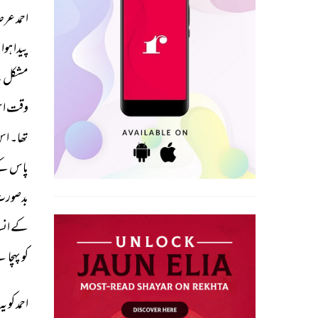
احمد 
عرصہ
پیدا 
ہوا 
ت
مشکل 
س
وقت 
ا
تھا۔ 
اس
پاس 
کے
بدصورت
کے 
انس
کو 
پہچانن
احمد 
کو 
یہ 