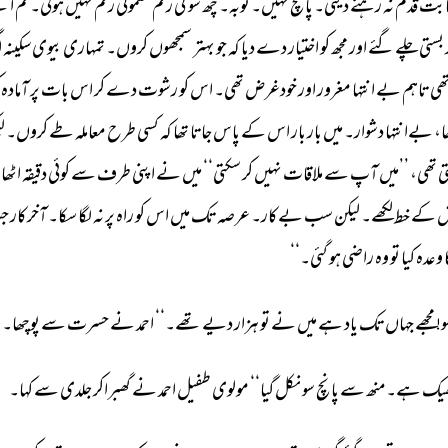
بت 
قدم 
نہ 
رہنے 
دیتی۔ 
پانچ 
نہیں۔ 
توبہ۔ 
چھ 
سو 
کی 
رقم 
معمولی 
رقم 
نہیں 
ہوتی۔ 
تم 
اپن
 
بستی 
چلے 
گئے 
اور 
مجھ 
کو 
اختیار 
دے 
دیا 
کہ 
جو 
بہتر 
سمجھوں 
کروں۔ 
تمہاری 
بیوی 
سکینہ 
ا
ھی 
تاہم 
بے 
انتہا 
مغرور 
اور 
خودغرض 
تھی۔ 
اس 
کو 
رشوت 
دے 
کر 
اس 
بات 
پر 
آمادہ 
ا، 
بےانتہا 
دشوار۔ 
میں 
بار 
بار 
اس 
کے 
پاس 
جاتا 
تھا 
کہ 
کسی 
طرح 
معاملہ 
طے 
کروں۔ 
ل
ی 
تھی، 
’’میں 
آپ 
سے 
ملاقات 
نہیں 
کر 
سکتی‘‘ 
میں 
نے 
اپنی 
طرف 
سے 
کوئی 
دقیقہ 
اٹھا 
 
کے 
خط 
لکھے۔ 
لیکن 
سب 
بےکار۔ 
عرصہ 
تک 
میں 
اس 
کو 
راہ 
پر 
نہ 
لگا 
سکا۔ 
آخرکار 
ج
 
وعدہ 
کیا 
تو 
وہ 
راضی 
ہو 
گئی۔‘‘ 
! 
مجھے 
جہاں 
تک 
یاد 
ہے 
میں 
نے 
تو 
ہزار 
دیے 
تھے۔‘‘ 
احمد 
نے 
حسرت 
سے 
پوچھا۔ 
یک 
ہے۔ 
منھ 
سے 
پانچ 
سو 
نکل 
گیا‘‘ 
مولوی 
طفیل 
احمد 
نے 
گھبراکر 
جلدی 
سے 
کہا۔ 